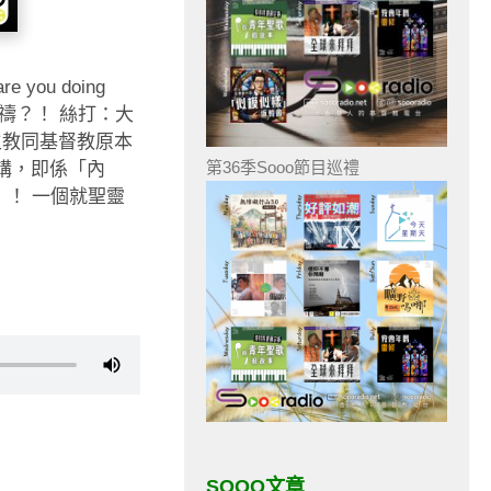
ou doing
祈禱？！ 絲打：大
主教同基督教原本
第36季Sooo節目巡禮
講，即係「內
t！！ 一個就聖靈
SOOO文章