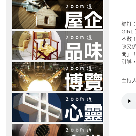
絲打：
GIR
不敬
咪又
閧」！
引導，
主持人：