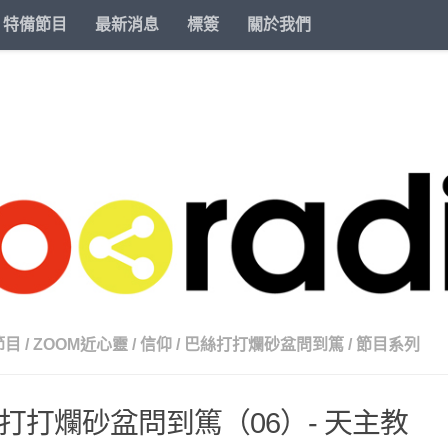
特備節目
最新消息
標簽
關於我們
節目
/
ZOOM近心靈
/
信仰
/
巴絲打打爛砂盆問到篤
/
節目系列
打打爛砂盆問到篤（06）- 天主教