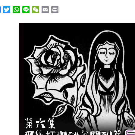
y
Facebook
Twitter
WhatsApp
Line
WeChat
Email
Print