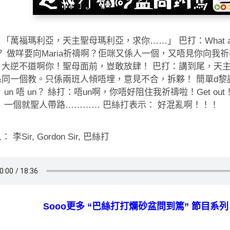
「萬福瑪利亞，天主聖母瑪利亞，求你……」 巴打：What are y
L？ 做咩要向Maria祈禱啊？佢咪又係人一個，又唔見你向我
！大逆不道啊你！聖母面前，豈敢放肆！ 巴打：講到尾，天
係同一個教。只係兩班人傾唔埋，意見不合，拆夥！ 簡單d黎
 un 唔 un？ 絲打：唔un啊，你唔好阻住我祈禱啦！Get ou
 一個就聖人帶路………… 巴絲打表示： 好混亂啊！！！
 李Sir, Gordon Sir, 巴絲打
Sooo更多 “巴絲打打爛砂盆問到篤” 節目系列