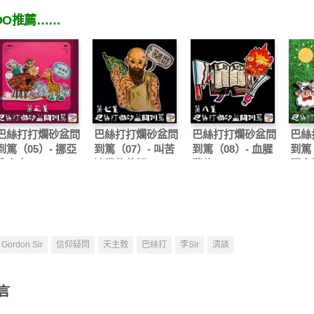
OO推薦……
巴絲打打爛砂盆問
巴絲打打爛砂盆問
巴絲打打爛砂盆問
巴絲
到篤（05）- 挪亞
到篤（07）- 叫苦
到篤（08）- 血腥
到篤（
造方舟
連天約伯記
舊約
回家
Gordon Sir
信仰疑問
天主教
巴絲打
李Sir
清談
言