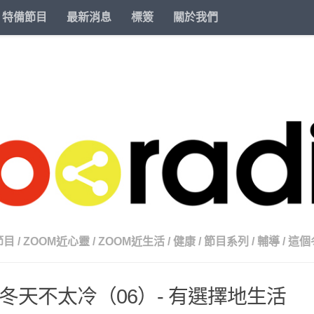
特備節目
最新消息
標簽
關於我們
節目
/
ZOOM近心靈
/
ZOOM近生活
/
健康
/
節目系列
/
輔導
/
這個
冬天不太冷（06）- 有選擇地生活