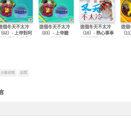
這個冬天不太冷
這個冬天不太冷
這個冬天不太冷
這個
（02）- 上帝對阿
（03）- 上帝聽
（10）- 熱心事奉
（11
娟的愛沒有保留
Fion 的禱告
卻得到精神病，怎
家庭
辦？
的困
沙崙玫瑰
訪問
言