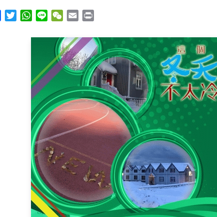
y
Facebook
Twitter
WhatsApp
Line
WeChat
Email
Print