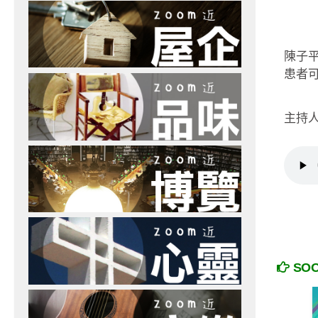
陳子
患者
主持人
SO