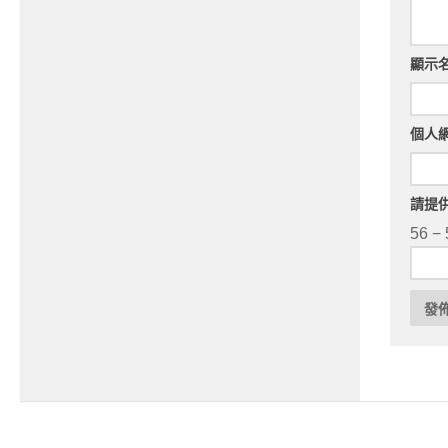
顯示
個人
請提
56 − 