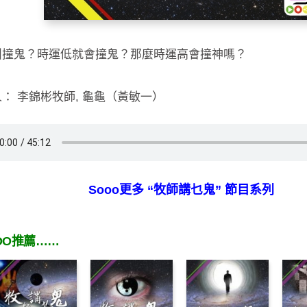
叫撞鬼？時運低就會撞鬼？那麼時運高會撞神嗎？
： 李錦彬牧師, 龜龜（黃敏一）
Sooo更多 “牧師講乜鬼” 節目系列
OO推薦……