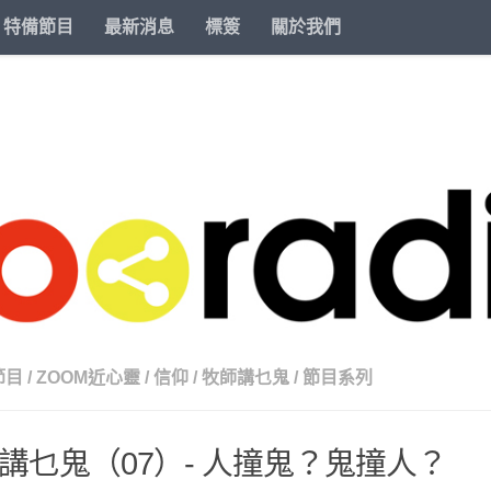
特備節目
最新消息
標簽
關於我們
節目
/
ZOOM近心靈
/
信仰
/
牧師講乜鬼
/
節目系列
講乜鬼（07）- 人撞鬼？鬼撞人？