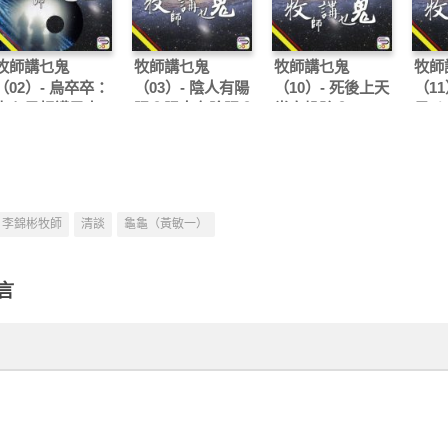
牧師講乜鬼
牧師講乜鬼
牧師講乜鬼
牧師
（02）- 烏卒卒：
（03）- 陰人有陽
（10）- 死後上天
（11
占卜星相講風水
眼？陽人有陰眼？
堂定投胎？
是凶
李錦彬牧師
清談
龜龜（黃敏一）
言