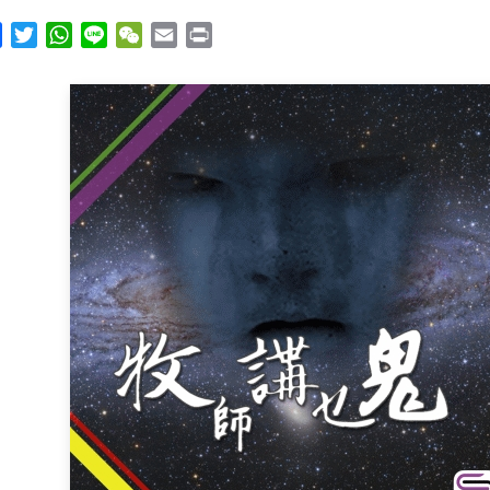
y
Facebook
Twitter
WhatsApp
Line
WeChat
Email
Print