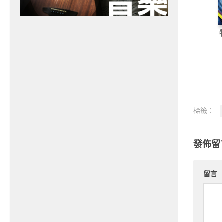
標籤：
發佈留
留言