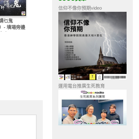
信仰不像你預期video
講乜鬼
）- 墳場旁邊
宅？
運用電台推廣生死教育