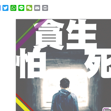
y
Facebook
Twitter
WhatsApp
Line
WeChat
Email
Print