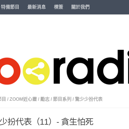
特備節目
最新消息
標簽
關於我們
節目
/
ZOOM近心靈
/
勵志
/
節目系列
/
驚少少扮代表
少扮代表（11）- 貪生怕死