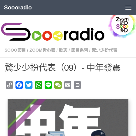
Soooradio
SOOO節目
/
ZOOM近心靈
/
勵志
/
節目系列
/
驚少少扮代表
驚少少扮代表（09）- 中年發震
Copy
Facebook
Twitter
WhatsApp
Line
WeChat
Email
Print
Link