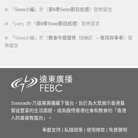
「
Sooo小編
」於〈
第6季Sooo節目巡禮
〉發佈留言
「
yan
」於〈
第6季Sooo節目巡禮
〉發佈留言
「
Sooo小編
」於〈
教會年曆靈修（0362） – 敬拜與事奉
〉發
佈留言
Soooradio 乃遠東廣播屬下電台，旨於為大眾展示香港基
督徒豐富的生活面貌，成為服侍香港社會和教會的「香港
人的基督教電台」。
奉獻支持
|
私隱政策
|
使用條款
|
免責聲明