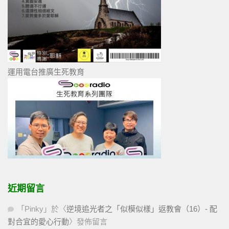
運用電台推廣生死教育
近期留言
「
Pinky
」於〈
逆境追光者之「似模似樣」返教會（16）- 配
對合宜的愛心行動
〉發佈留言