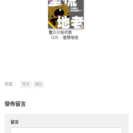
驚少少扮代表
（13）- 堅慌地老
標籤：
李丹
讀白
發佈留言
留言