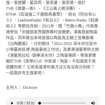
強、張德蘭、藍奕邦、張祟基、張祟德。曾於
TVB《激優一族》、《江山美人總決賽》、
RTHK《區瑞強二千靚歌再重聚》、商台《同台有心
人》、LeeDeeRadio《有台火》、Metro Radio《知識
迎人》等節目亮相。2011年，隨「竹韻小集」代表香
港參加「中國張家界國際鄉村音樂節」演奏原創陶笛
作品，同年推出本地首個以陶笛為主題之音樂劇場
《沿陶聽風》。分別擔任「2011-2012 深水埗社區中
小學藝術巡禮-陶笛藝術工作坊」及香港演藝學院主辦
《演藝馬拉松 -遊樂深水埗》之陶笛導師。學員更應
邀於TVB《放學ICU》中表演。陶笛，不知道是不是
很難吹呢？ 它和長笛等吹奏方法又有沒有分別呢？
一起跟許先生探索吧！
主持人： Dickson