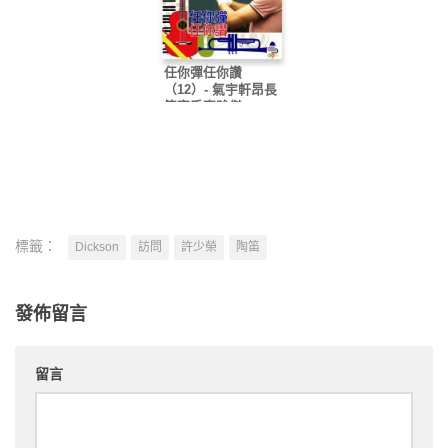
任你彈任你讚
（12）- 氣宇軒昂長
笛高手李駿傑
標籤：
Dickson
訪問
許少榮
陶笛
發佈留言
留言