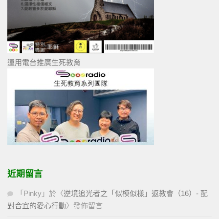
運用電台推廣生死教育
近期留言
「
Pinky
」於〈
逆境追光者之「似模似樣」返教會（16）- 配
對合宜的愛心行動
〉發佈留言