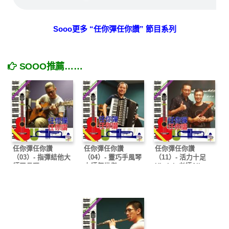
Sooo更多 “任你彈任你讚” 節目系列
SOOO推薦……
任你彈任你讚
任你彈任你讚
任你彈任你讚
（03）- 指彈結他大
（04）- 靈巧手風琴
（11）- 活力十足
師王長暉
大師何世傑
Ukulele老師Allen
Sit