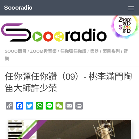
Soooradio
SOOO節目
/
ZOOM近音樂
/
任你彈任你讚
/
樂器
/
節目系列
/
音
樂
任你彈任你讚（09）- 桃李滿門陶
笛大師許少榮
Copy
Facebook
Twitter
WhatsApp
Line
WeChat
Email
Print
Link