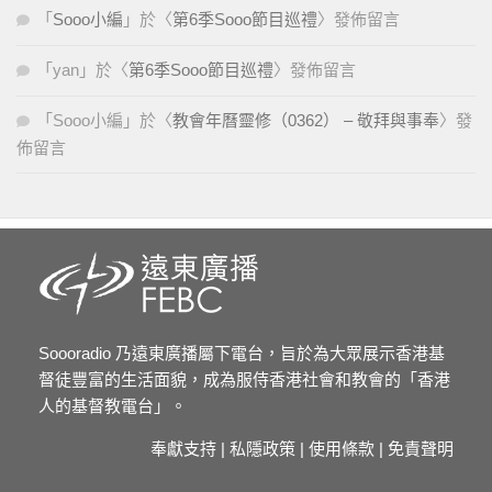
「
Sooo小編
」於〈
第6季Sooo節目巡禮
〉發佈留言
「
yan
」於〈
第6季Sooo節目巡禮
〉發佈留言
「
Sooo小編
」於〈
教會年曆靈修（0362） – 敬拜與事奉
〉發
佈留言
Soooradio 乃遠東廣播屬下電台，旨於為大眾展示香港基
督徒豐富的生活面貌，成為服侍香港社會和教會的「香港
人的基督教電台」。
奉獻支持
|
私隱政策
|
使用條款
|
免責聲明