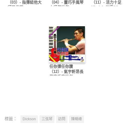
（03）- 指彈結他大
（04）- 靈巧手風琴
（11）- 活力十足
師王長暉
大師何世傑
Ukulele老師Allen
Sit
任你彈任你讚
（12）- 氣宇軒昂長
笛高手李駿傑
標籤：
Dickson
三弦琴
訪問
陳曉峰