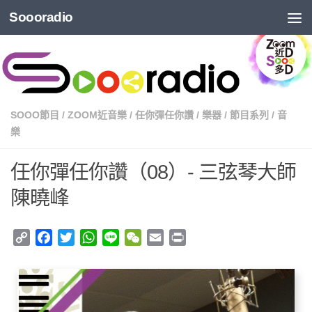
Soooradio
SOOO節目
/
ZOOM近音樂
/
任你彈任你讚
/
樂器
/
節目系列
/
音
樂
任你彈任你讚（08）- 三弦琴大師
陳曉峰
Copy
Facebook
Twitter
WhatsApp
Line
WeChat
Email
Print
Link