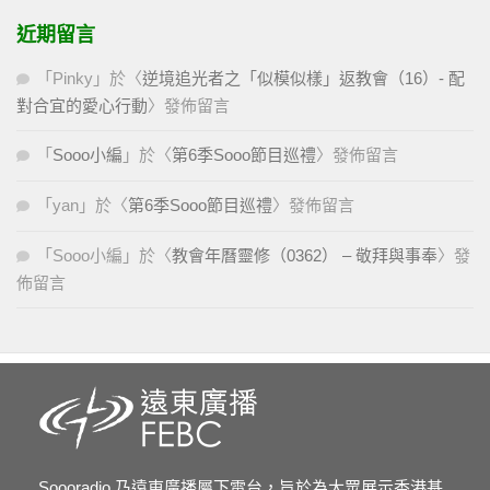
近期留言
「
Pinky
」於〈
逆境追光者之「似模似樣」返教會（16）- 配
對合宜的愛心行動
〉發佈留言
「
Sooo小編
」於〈
第6季Sooo節目巡禮
〉發佈留言
「
yan
」於〈
第6季Sooo節目巡禮
〉發佈留言
「
Sooo小編
」於〈
教會年曆靈修（0362） – 敬拜與事奉
〉發
佈留言
Soooradio 乃遠東廣播屬下電台，旨於為大眾展示香港基