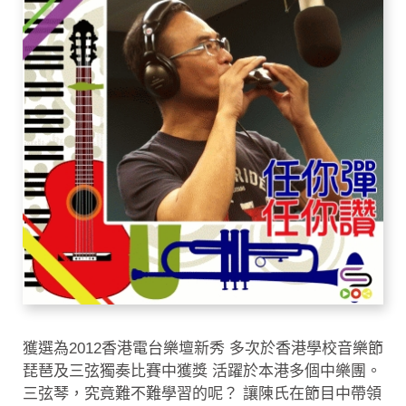
獲選為2012香港電台樂壇新秀 多次於香港學校音樂節
琵琶及三弦獨奏比賽中獲獎 活躍於本港多個中樂團。
三弦琴，究竟難不難學習的呢？ 讓陳氏在節目中帶領