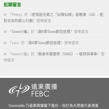
近期留言
「
Pinky
」於〈
逆境追光者之「似模似樣」返教會（16）- 配
對合宜的愛心行動
〉發佈留言
「
Sooo小編
」於〈
第6季Sooo節目巡禮
〉發佈留言
「
yan
」於〈
第6季Sooo節目巡禮
〉發佈留言
「
Sooo小編
」於〈
教會年曆靈修（0362） – 敬拜與事奉
〉發
佈留言
Soooradio 乃遠東廣播屬下電台，旨於為大眾展示香港基