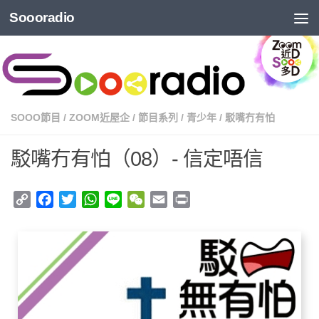
Soooradio
SOOO節目
/
ZOOM近屋企
/
節目系列
/
青少年
/
駁嘴冇有怕
駁嘴冇有怕（08）- 信定唔信
Copy
Facebook
Twitter
WhatsApp
Line
WeChat
Email
Print
Link