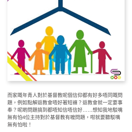
而家嘅年青人對於基督教呢個信仰都有好多唔同嘅問
題，例如點解返教會唔好著短褲？返教會就一定要事
奉？呢啲問題搞到都唔知信唔信好……想知我地駁嘴
無有怕4位主持對於基督教有嚒問題，咁就要聽駁嘴
無有怕啦！