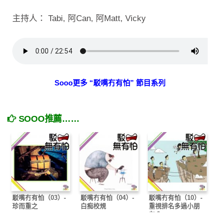
主持人： Tabi, 阿Can, 阿Matt, Vicky
Sooo更多 “駁嘴冇有怕” 節目系列
SOOO推薦……
駁嘴冇有怕（03）-
駁嘴冇有怕（04）-
駁嘴冇有怕（10）-
珍而重之
白痴校規
重視排名多過小朋
友？