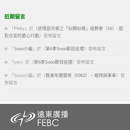
近期留言
「
Pinky
」於〈
逆境追光者之「似模似樣」返教會（16）- 配
對合宜的愛心行動
〉發佈留言
「
Sooo小編
」於〈
第6季Sooo節目巡禮
〉發佈留言
「
yan
」於〈
第6季Sooo節目巡禮
〉發佈留言
「
Sooo小編
」於〈
教會年曆靈修（0362） – 敬拜與事奉
〉發
佈留言