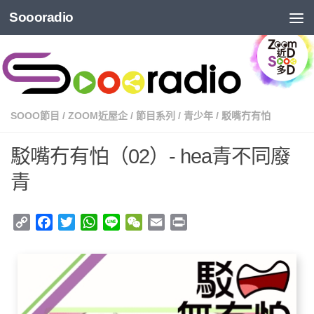
Soooradio
SOOO節目
/
ZOOM近屋企
/
節目系列
/
青少年
/
駁嘴冇有怕
駁嘴冇有怕（02）- hea青不同廢
青
Copy
Facebook
Twitter
WhatsApp
Line
WeChat
Email
Print
Link