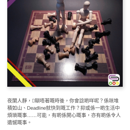
夜闌人靜，瞓唔著嘅時後，你會諗啲咩呢？係咪堆
積如山、Deadline就快到嘅工作？抑或係一啲生活中
煩瑣嘅事……可能，有啲係開心嘅事，亦有啲係令人
遺憾嘅事。