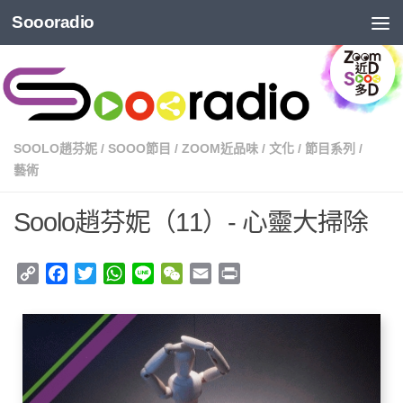
Soooradio
SOOLO趙芬妮
/
SOOO節目
/
ZOOM近品味
/
文化
/
節目系列
/
藝術
Soolo趙芬妮（11）- 心靈大掃除
Copy
Facebook
Twitter
WhatsApp
Line
WeChat
Email
Print
Link