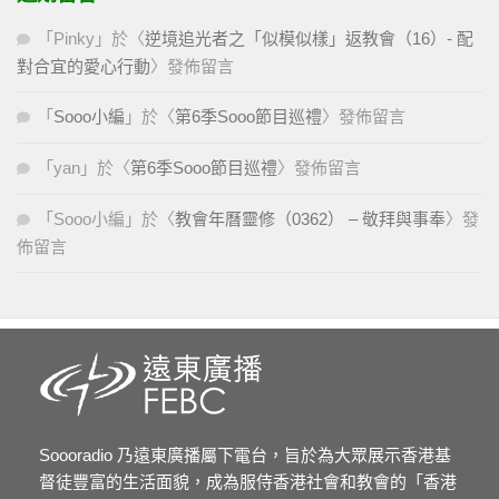
「
Pinky
」於〈
逆境追光者之「似模似樣」返教會（16）- 配
對合宜的愛心行動
〉發佈留言
「
Sooo小編
」於〈
第6季Sooo節目巡禮
〉發佈留言
「
yan
」於〈
第6季Sooo節目巡禮
〉發佈留言
「
Sooo小編
」於〈
教會年曆靈修（0362） – 敬拜與事奉
〉發
佈留言
Soooradio 乃遠東廣播屬下電台，旨於為大眾展示香港基
督徒豐富的生活面貌，成為服侍香港社會和教會的「香港