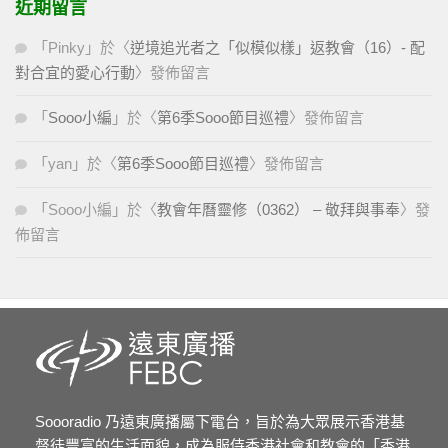
近期留言
「
Pinky
」於〈
逆境追光者之「似模似樣」返教會（16）- 配
對合宜的愛心行動
〉發佈留言
「
Sooo小編
」於〈
第6季Sooo節目巡禮
〉發佈留言
「
yan
」於〈
第6季Sooo節目巡禮
〉發佈留言
「
Sooo小編
」於〈
教會年曆靈修（0362） – 敬拜與事奉
〉發
佈留言
Soooradio 乃遠東廣播屬下電台，旨於為大眾展示香港基
督徒豐富的生活面貌，成為服侍香港社會和教會的「香港