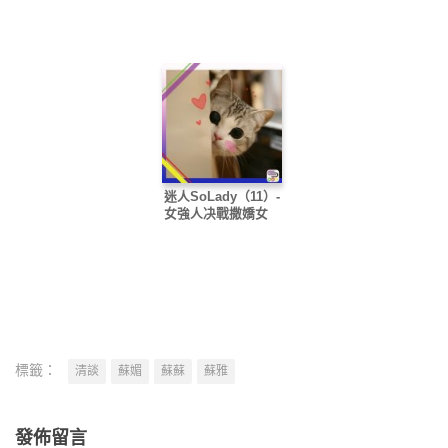
迷人SoLady（11）-
女強人决戰撒嬌女
標籤：
清談
蘇媚
蘇蘇
蘇雅
發佈留言