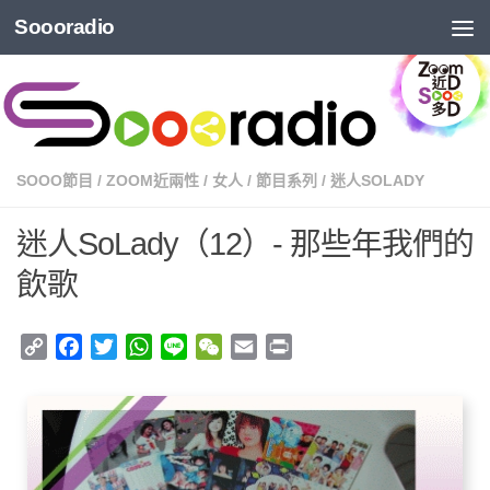
Soooradio
SOOO節目
/
ZOOM近兩性
/
女人
/
節目系列
/
迷人SOLADY
迷人SoLady（12）- 那些年我們的
飲歌
Copy
Facebook
Twitter
WhatsApp
Line
WeChat
Email
Print
Link