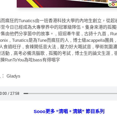
而瘋狂的Tunatics由一班香港科技大學的內地生創立，從
時至今日已經成為大專學界中的冠軍級隊伍。隻身來港的孤獨
集由他們分享箇中的故事。 , 迢迢牽牛星 , 古詩十九首 , RunTo
atonix , Tunatics是為Tune而瘋狂的人 , 博士級acappella
冇人食過旺仔 , 食辣開低音大法 , 壓力好大嘅試音 , 學術氛圍濃厚
活動 , 高考必備洗腦歌 , 孤獨的考試 , 博士生的論文生涯 
 揀RunToYou為咗bass有得唱字
 Gladys
Sooo更多 “清唱。清談” 節目系列