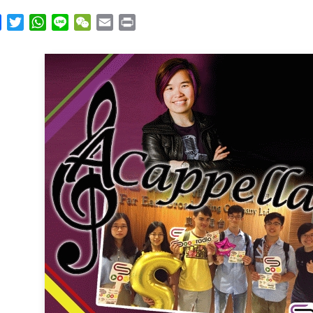
y
Facebook
Twitter
WhatsApp
Line
WeChat
Email
Print