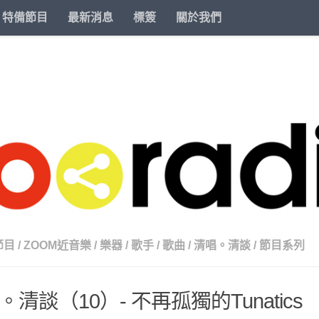
特備節目
最新消息
標簽
關於我們
節目
/
ZOOM近音樂
/
樂器
/
歌手
/
歌曲
/
清唱。清談
/
節目系列
。清談（10）- 不再孤獨的Tunatics