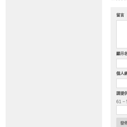
留言
顯示
個人
請提
61 − 