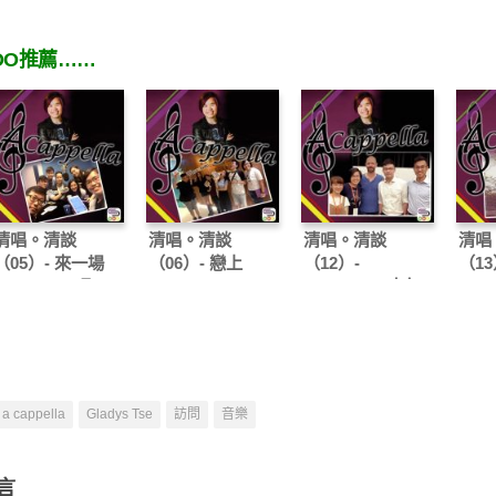
OO推薦……
清唱。清談
清唱。清談
清唱。清談
清唱
（05）- 來一場
（06）- 戀上
（12）-
（13
Ping Pong吧！
Lovapella
Metappella十年
Cap
磨一劍
今生
a cappella
Gladys Tse
訪問
音樂
言