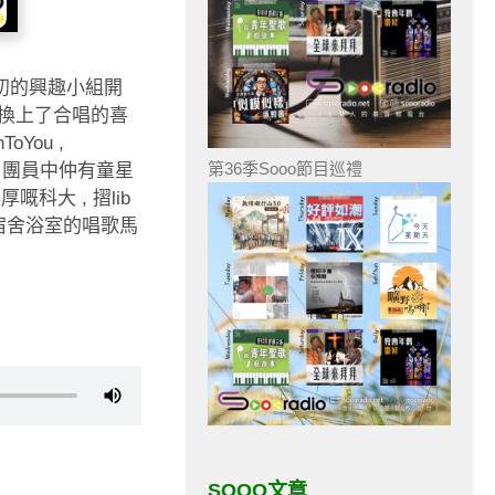
起初的興趣小組開
換上了合唱的喜
You ,
第36季Sooo節目巡禮
團員 , 團員中仲有童星
嘅科大 , 摺lib
, 宿舍浴室的唱歌馬
SOOO文章