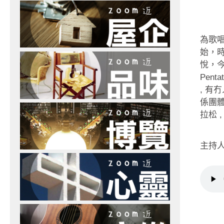
為歌唱
始，
悅，今
Pent
, 有
係團體
拉松 ,
主持人：