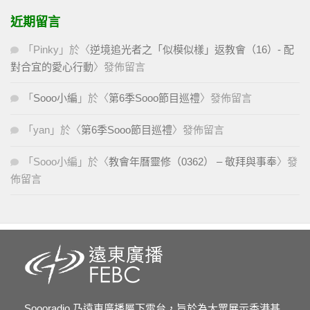
近期留言
「
Pinky
」於〈
逆境追光者之「似模似樣」返教會（16）- 配
對合宜的愛心行動
〉發佈留言
「
Sooo小編
」於〈
第6季Sooo節目巡禮
〉發佈留言
「
yan
」於〈
第6季Sooo節目巡禮
〉發佈留言
「
Sooo小編
」於〈
教會年曆靈修（0362） – 敬拜與事奉
〉發
佈留言
Soooradio 乃遠東廣播屬下電台，旨於為大眾展示香港基