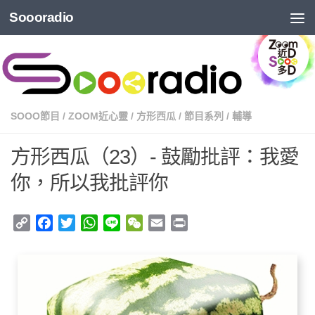
Soooradio
SOOO節目
/
ZOOM近心靈
/
方形西瓜
/
節目系列
/
輔導
方形西瓜（23）- 鼓勵批評：我愛
你，所以我批評你
Copy
Facebook
Twitter
WhatsApp
Line
WeChat
Email
Print
Link