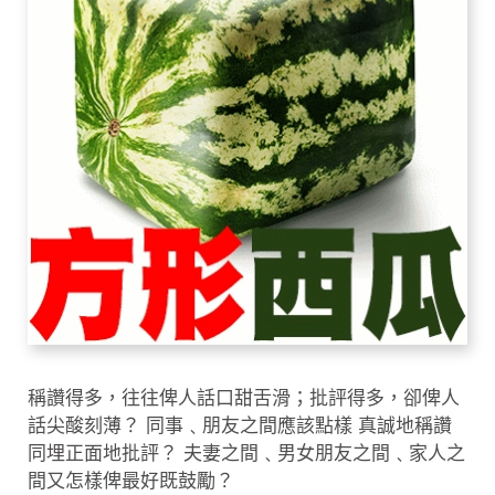
稱讚得多，往往俾人話口甜舌滑；批評得多，卻俾人
話尖酸刻薄？ 同事﹑朋友之間應該點樣 真誠地稱讚
同埋正面地批評？ 夫妻之間﹑男女朋友之間﹑家人之
間又怎樣俾最好既鼓勵？