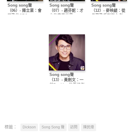
Song song聲
Song song聲
Song song聲
（06）- 陳立業：會
（07）- 趙芬妮：才
（12）- 麥映緹：從
唱歌的CEO
女的音樂世界
長凳歌后到舞台劇
Diva
Song song聲
（13）- 黃劍文：一
首Busking的電視劇
主題曲
標籤：
Dickson
Song Song 聲
訪問
陳民煒