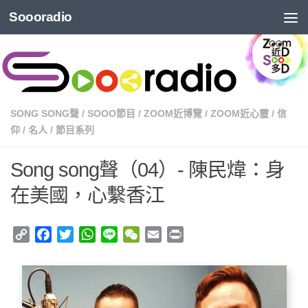
Soooradio
SONG SONG聲
/
SOOO節目
/
ZOOM近博覽
/
ZOOM近心靈
/
信
仰
/
名人
/
節目系列
Song song聲（04）- 陳民煒：身
在美國，心繫香江
Copy
Facebook
Twitter
WhatsApp
Line
WeChat
Email
Print
Link