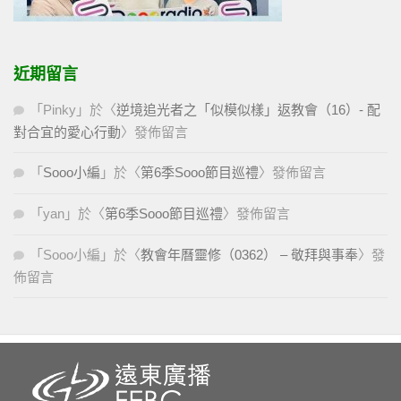
近期留言
「
Pinky
」於〈
逆境追光者之「似模似樣」返教會（16）- 配
對合宜的愛心行動
〉發佈留言
「
Sooo小編
」於〈
第6季Sooo節目巡禮
〉發佈留言
「
yan
」於〈
第6季Sooo節目巡禮
〉發佈留言
「
Sooo小編
」於〈
教會年曆靈修（0362） – 敬拜與事奉
〉發
佈留言