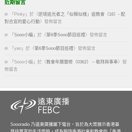
近期留言
「
Pinky
」於〈
逆境追光者之「似模似樣」返教會（16）- 配
對合宜的愛心行動
〉發佈留言
「
Sooo小編
」於〈
第6季Sooo節目巡禮
〉發佈留言
「
yan
」於〈
第6季Sooo節目巡禮
〉發佈留言
「
Sooo小編
」於〈
教會年曆靈修（0362） – 敬拜與事奉
〉發
佈留言
Soooradio 乃遠東廣播屬下電台，旨於為大眾展示香港基
督徒豐富的生活面貌，成為服侍香港社會和教會的「香港