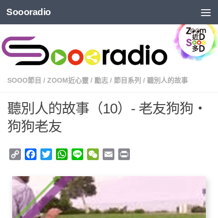
Soooradio
SOOO節目
/
ZOOM近心靈
/
勵志
/
節目系列
/
聽別人的故事
聽別人的故事（10）- 老友狗狗‧
狗狗老友
Copy
Facebook
Twitter
WhatsApp
Line
WeChat
Email
Print
Link