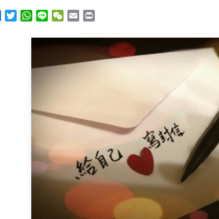
y
Facebook
Twitter
WhatsApp
Line
WeChat
Email
Print