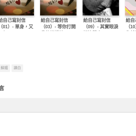
給自己寫封信
給自己寫封信
給自己寫封信
給自
（01）- 單身，又
（03）- 等你打開
（09）- 其實眼淚
（10
如何～
我的蝴蝶結
好比藥水
你就
蘇媚
讀白
言