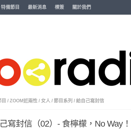
特備節目
最新消息
標簽
關於我們
節目
/
ZOOM近兩性
/
女人
/
節目系列
/
給自己寫封信
己寫封信（02）- 食檸檬，No Way！