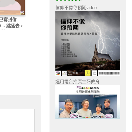
信仰不像你預期video
己寫封信
）- 跳落去，
咩都無。
運用電台推廣生死教育