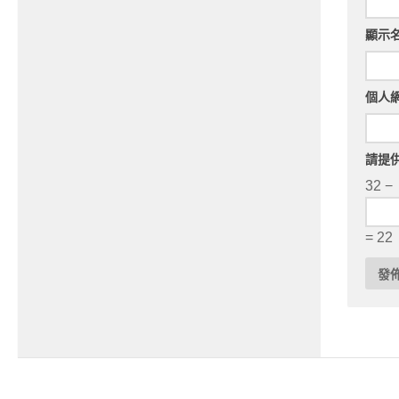
顯示
個人
請提
32 −
= 22