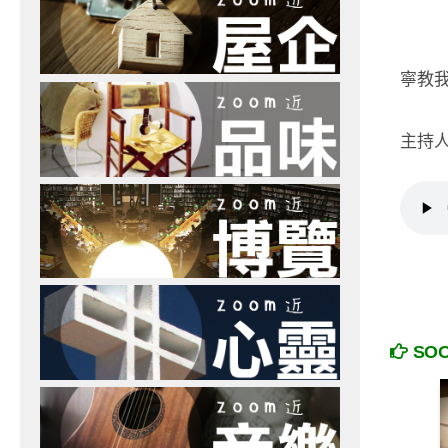
寧教我
主持人
SO