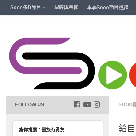
Sooo多D節目
聖經與靈修
本季Sooo節目巡禮
SOOO
給自
為你推薦：靈旅有貧友