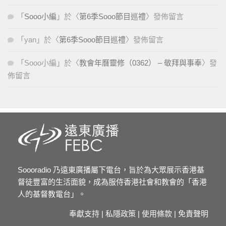
「
Sooo小編
」於〈
第6季Sooo節目巡禮
〉發佈留言
「
yan
」於〈
第6季Sooo節目巡禮
〉發佈留言
「
Sooo小編
」於〈
教會年曆靈修（0362） – 敬拜與事奉
〉發
佈留言
Soooradio 乃遠東廣播屬下電台，旨於為大眾展示香港基
督徒豐富的生活面貌，成為服侍香港社會和教會的「香港
人的基督教電台」。
奉獻支持
|
私隱政策
|
使用條款
|
免責聲明