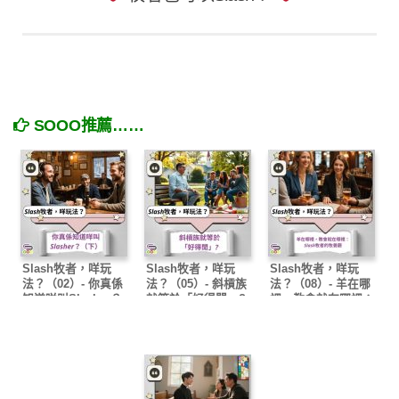
SOOO推薦……
Slash牧者，咩玩
Slash牧者，咩玩
Slash牧者，咩玩
法？（02）- 你真係
法？（05）- 斜槓族
法？（08）- 羊在哪
知道咩叫Slasher？
就等於「好得閒」?
裡，教會就在哪裡：
（下）
Slash牧者的牧養觀