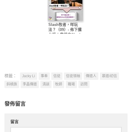
Slash牧者，咩玩
法？（09）- 佈下擂
台陣！盡情向Slash
牧者挑戰吧！
標籤：
Jacky Li
事奉
信徒
信徒領袖
傳道人
慕道/初信
斜槓族
李晶傳道
清談
牧師
職場
訪問
發佈留言
留言