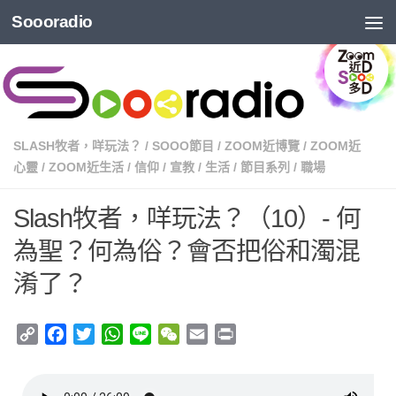
Soooradio
SLASH牧者，咩玩法？
/
SOOO節目
/
ZOOM近博覽
/
ZOOM近
心靈
/
ZOOM近生活
/
信仰
/
宣教
/
生活
/
節目系列
/
職場
Slash牧者，咩玩法？（10）- 何
為聖？何為俗？會否把俗和濁混
淆了？
Copy
Facebook
Twitter
WhatsApp
Line
WeChat
Email
Print
Link