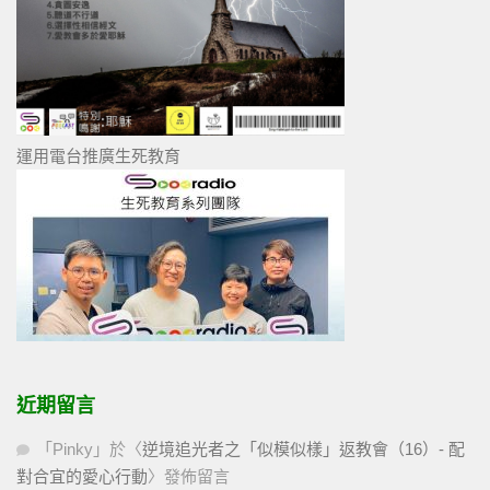
運用電台推廣生死教育
近期留言
「
Pinky
」於〈
逆境追光者之「似模似樣」返教會（16）- 配
對合宜的愛心行動
〉發佈留言