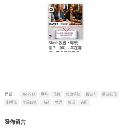
Slash牧者，咩玩
法？（08）- 羊在哪
裡，教會就在哪裡：
Slash牧者的牧養觀
標籤：
Jacky Li
事奉
信徒
信徒領袖
傳道人
慕道/初信
斜槓族
李晶傳道
清談
牧師
職場
訪問
發佈留言