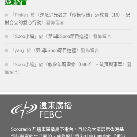
近期留言
「
Pinky
」於〈
逆境追光者之「似模似樣」返教會（16）- 配
對合宜的愛心行動
〉發佈留言
「
Sooo小編
」於〈
第6季Sooo節目巡禮
〉發佈留言
「
yan
」於〈
第6季Sooo節目巡禮
〉發佈留言
「
Sooo小編
」於〈
教會年曆靈修（0362） – 敬拜與事奉
〉發
佈留言
Soooradio 乃遠東廣播屬下電台，旨於為大眾展示香港基
督徒豐富的生活面貌，成為服侍香港社會和教會的「香港