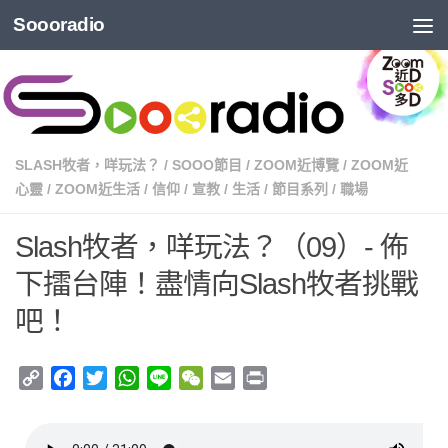
Soooradio
SLASH牧者，咩玩法？
/
SOOO節目
/
ZOOM近博覽
/
ZOOM近
心靈
/
ZOOM近生活
/
信仰
/
宣教
/
生活
/
節目系列
/
職場
Slash牧者，咩玩法？（09）- 佈
下擂台陣！盡情向Slash牧者挑戰
吧！
Copy
Facebook
Twitter
WhatsApp
Line
WeChat
Email
Print
Link