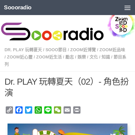
Soooradio
DR. PLAY 玩轉夏天
/
SOOO節目
/
ZOOM近博覽
/
ZOOM近品味
/
ZOOM近心靈
/
ZOOM近生活
/
勵志
/
娛樂
/
文化
/
知識
/
節目系
列
Dr. PLAY 玩轉夏天（02）- 角色扮
演
Copy
Facebook
Twitter
WhatsApp
Line
WeChat
Email
Print
Link