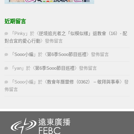
近期留言
「
Pinky
」於〈
逆境追光者之「似模似樣」返教會（16）- 配
對合宜的愛心行動
〉發佈留言
「
Sooo小編
」於〈
第6季Sooo節目巡禮
〉發佈留言
「
yan
」於〈
第6季Sooo節目巡禮
〉發佈留言
「
Sooo小編
」於〈
教會年曆靈修（0362） – 敬拜與事奉
〉發
佈留言