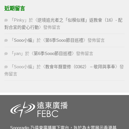
近期留言
「
Pinky
」於〈
逆境追光者之「似模似樣」返教會（16）- 配
對合宜的愛心行動
〉發佈留言
「
Sooo小編
」於〈
第6季Sooo節目巡禮
〉發佈留言
「
yan
」於〈
第6季Sooo節目巡禮
〉發佈留言
「
Sooo小編
」於〈
教會年曆靈修（0362） – 敬拜與事奉
〉發
佈留言
Soooradio 乃遠東廣播屬下電台，旨於為大眾展示香港基