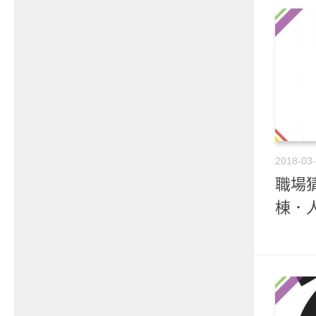
2018-03
職場猜
棟．