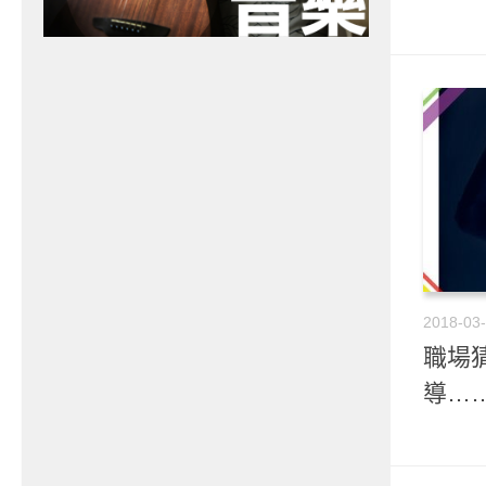
2018-03
職場猜
導…