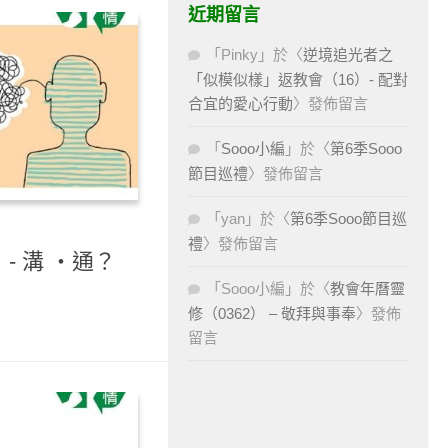
近期留言
「
Pinky
」於〈
逆境追光者之
「似模似樣」返教會（16）- 配對
合宜的愛心行動
〉發佈留言
「
Sooo小編
」於〈
第6季Sooo
節目巡禮
〉發佈留言
「
yan
」於〈
第6季Sooo節目巡
禮
〉發佈留言
- 溝 ‧通？
「
Sooo小編
」於〈
教會年曆靈
修（0362） – 敬拜與事奉
〉發佈
留言