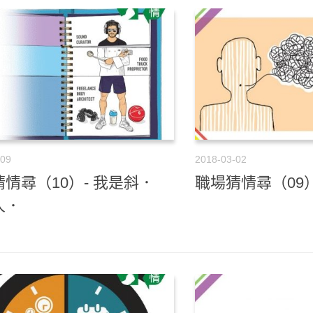
-09
2018-03-02
情尋（10）- 我是斜．
職場猜情尋（09）
人．