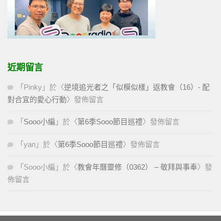
近期留言
「
Pinky
」於〈
逆境追光者之「似模似樣」返教會（16）- 配
對合宜的愛心行動
〉發佈留言
「
Sooo小編
」於〈
第6季Sooo節目巡禮
〉發佈留言
「
yan
」於〈
第6季Sooo節目巡禮
〉發佈留言
「
Sooo小編
」於〈
教會年曆靈修（0362） – 敬拜與事奉
〉發
佈留言