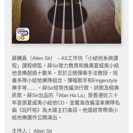
薛騰鼒（Allen Sit） – AS工作坊「小結他系統課
程」課程總監，薛Sir致力教育和推廣夏威夷小結
他音樂超過十數年，忠於正統彈奏手法教授，培
養多隊小結他樂隊組合、彈唱歌手和Fingerstyle
樂手等……。薛Sir經常改編流行歌、詩歌及經典
民歌。薛Sir出品的「Wan Ha La」是香港近三十
年首張夏威夷小結他CD，並獲准改編溫拿樂隊名
曲《玩吓啦》為大碟主打曲目。他還經常帶領小
結他樂團作公開演出。
主持人： Allen Sit