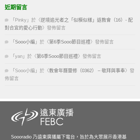
近期留言
「
Pinky
」於〈
逆境追光者之「似模似樣」返教會（16）- 配
對合宜的愛心行動
〉發佈留言
「
Sooo小編
」於〈
第6季Sooo節目巡禮
〉發佈留言
「
yan
」於〈
第6季Sooo節目巡禮
〉發佈留言
「
Sooo小編
」於〈
教會年曆靈修（0362） – 敬拜與事奉
〉發
佈留言
Soooradio 乃遠東廣播屬下電台，旨於為大眾展示香港基