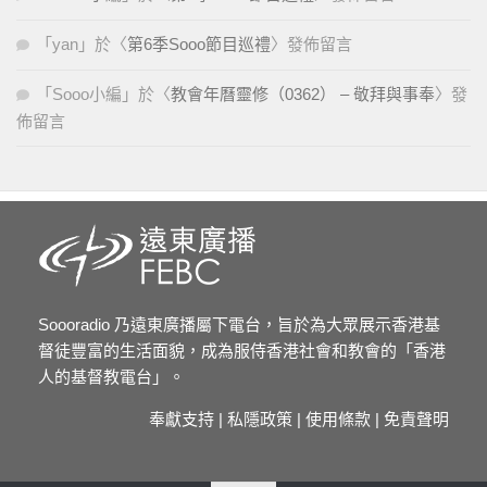
「
yan
」於〈
第6季Sooo節目巡禮
〉發佈留言
「
Sooo小編
」於〈
教會年曆靈修（0362） – 敬拜與事奉
〉發
佈留言
Soooradio 乃遠東廣播屬下電台，旨於為大眾展示香港基
督徒豐富的生活面貌，成為服侍香港社會和教會的「香港
人的基督教電台」。
奉獻支持
|
私隱政策
|
使用條款
|
免責聲明