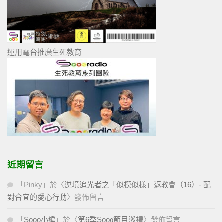
運用電台推廣生死教育
近期留言
「
Pinky
」於〈
逆境追光者之「似模似樣」返教會（16）- 配
對合宜的愛心行動
〉發佈留言
「
Sooo小編
」於〈
第6季Sooo節目巡禮
〉發佈留言