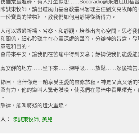
找個荒島避靜、有人打坐默想……Soooradio請來道風山基
任陳誠東牧師，讀出道風山基督教叢林署理主任劉文亮牧師的
是一份寶貴的禮物》，教我們如何用靜禱從新得力。
市人可以透過祈禱、省察、和靜觀，培養出內心空間，思考我
歷和關係，細心聆聽主在心靈深處的聲音，分辦神的旨意，發
的意義和目的。
禱會帶來平安，讓我們在苦痛中得到安息；靜禱使我們能愛能
一處安靜的地方……坐下來……深呼吸……放鬆……然後禱告
3集節目，陪伴你走一趟享受主愛的靈修旅程。神是又真又活的
溫柔有力，他的道叫人驚奇讚嘆，使我們在黑暗中看見曙光，
望。
過靜禱，能叫將殘的燈火重燃。
持人：
陳誠東牧師
,
美兒