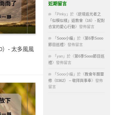
近期留言
「
Pinky
」於〈
逆境追光者之
「似模似樣」返教會（16）- 配對
合宜的愛心行動
〉發佈留言
「
Sooo小編
」於〈
第6季Sooo
節目巡禮
〉發佈留言
0）- 太多風風
「
yan
」於〈
第6季Sooo節目巡
禮
〉發佈留言
「
Sooo小編
」於〈
教會年曆靈
修（0362） – 敬拜與事奉
〉發佈
留言