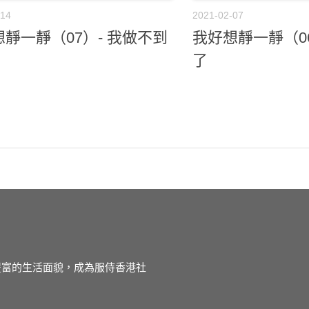
-14
2021-02-07
靜一靜（07）- 我做不到
我好想靜一靜（0
了
徒豐富的生活面貌，成為服侍香港社