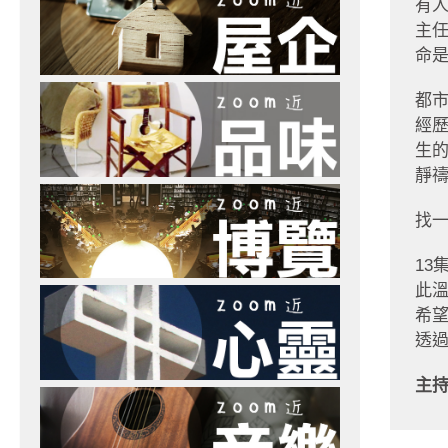
有人
主
命
都
經
生
靜
找
1
此
希
透
主