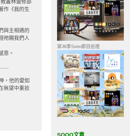
督教叢林靈修部
著作《我的生
們與主相遇的
現祂賜我們人
第36季Sooo節目巡禮
感恩。
……
神，他的愛如
在無望中重拾
SOOO文章