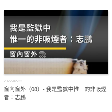
2022-02-22
窗內窗外（08）- 我是監獄中惟一的非吸煙
者：志鵬