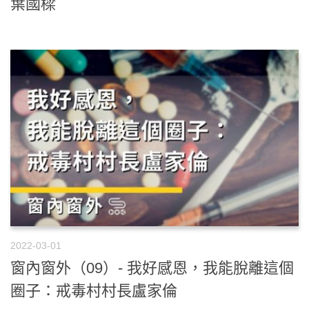
葉國樑
2022-03-01
窗內窗外（09）- 我好感恩，我能脫離這個
圈子：戒毒村村長盧家倫