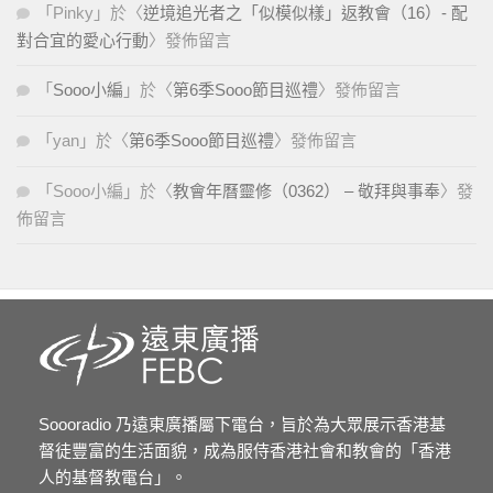
「
Pinky
」於〈
逆境追光者之「似模似樣」返教會（16）- 配
對合宜的愛心行動
〉發佈留言
「
Sooo小編
」於〈
第6季Sooo節目巡禮
〉發佈留言
「
yan
」於〈
第6季Sooo節目巡禮
〉發佈留言
「
Sooo小編
」於〈
教會年曆靈修（0362） – 敬拜與事奉
〉發
佈留言
Soooradio 乃遠東廣播屬下電台，旨於為大眾展示香港基
督徒豐富的生活面貌，成為服侍香港社會和教會的「香港
人的基督教電台」。