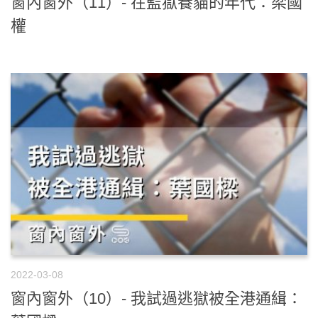
窗內窗外（11）- 在監獄養貓的年代：梁國
權
2022-03-08
窗內窗外（10）- 我試過逃獄被全港通緝：