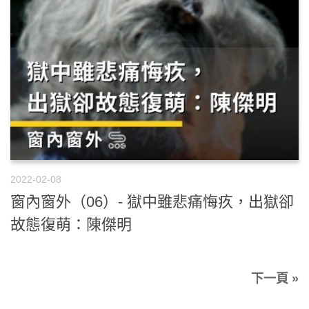
2022-02-08
窗內窗外（06）- 獄中雖悲痛悔疚，出獄卻
故態復萌：陳傑明
下一頁 »