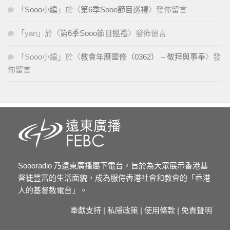
「
Sooo小編
」於〈
第6季Sooo節目巡禮
〉發佈留言
「
yan
」於〈
第6季Sooo節目巡禮
〉發佈留言
「
Sooo小編
」於〈
教會年曆靈修（0362） – 敬拜與事奉
〉發
佈留言
Soooradio 乃遠東廣播屬下電台，旨於為大眾展示香港基
督徒豐富的生活面貌，成為服侍香港社會和教會的「香港
人的基督教電台」。
奉獻支持
|
私隱政策
|
使用條款
|
免責聲明