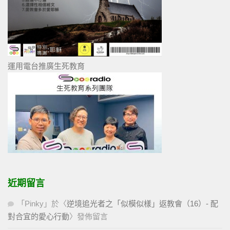
運用電台推廣生死教育
近期留言
「
Pinky
」於〈
逆境追光者之「似模似樣」返教會（16）- 配
對合宜的愛心行動
〉發佈留言