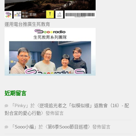
運用電台推廣生死教育
近期留言
「
Pinky
」於〈
逆境追光者之「似模似樣」返教會（16）- 配
對合宜的愛心行動
〉發佈留言
「
Sooo小編
」於〈
第6季Sooo節目巡禮
〉發佈留言