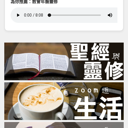
為你推薦：教會年曆靈修