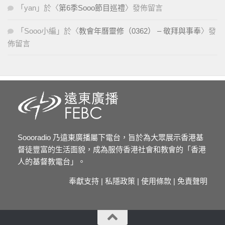
「
yan
」於〈
第6季Sooo節目巡禮
〉發佈留言
「
Sooo小編
」於〈
教會年曆靈修（0362） – 敬拜與事奉
〉發
佈留言
Soooradio 乃遠東廣播屬下電台，旨於為大眾展示香港基
督徒豐富的生活面貌，成為服侍香港社會和教會的「香港
人的基督教電台」。
奉獻支持
|
私隱政策
|
使用條款
|
免責聲明