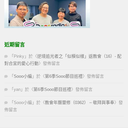
近期留言
「
Pinky
」於〈
逆境追光者之「似模似樣」返教會（16）- 配
對合宜的愛心行動
〉發佈留言
「
Sooo小編
」於〈
第6季Sooo節目巡禮
〉發佈留言
「
yan
」於〈
第6季Sooo節目巡禮
〉發佈留言
「
Sooo小編
」於〈
教會年曆靈修（0362） – 敬拜與事奉
〉發
佈留言