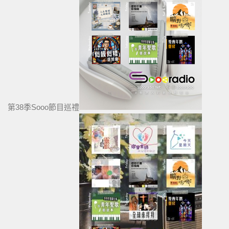
第38季Sooo節目巡禮