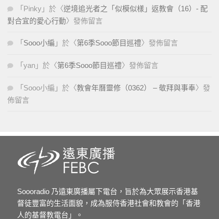
「
Pinky
」於〈
逆境追光者之「似模似樣」返教會（16）- 配
對合宜的愛心行動
〉發佈留言
「
Sooo小編
」於〈
第6季Sooo節目巡禮
〉發佈留言
「
yan
」於〈
第6季Sooo節目巡禮
〉發佈留言
「
Sooo小編
」於〈
教會年曆靈修（0362） – 敬拜與事奉
〉發
佈留言
Soooradio 乃遠東廣播屬下電台，旨於為大眾展示香港基
督徒豐富的生活面貌，成為服侍香港社會和教會的「香港
人的基督教電台」。