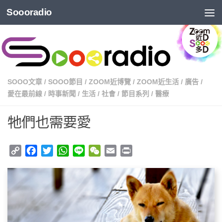
Soooradio
SOOO文章
/
SOOO節目
/
ZOOM近博覽
/
ZOOM近生活
/
廣告
/
愛在最前線
/
時事新聞
/
生活
/
社會
/
節目系列
/
醫療
牠們也需要愛
Copy
Facebook
Twitter
WhatsApp
Line
WeChat
Email
Print
Link