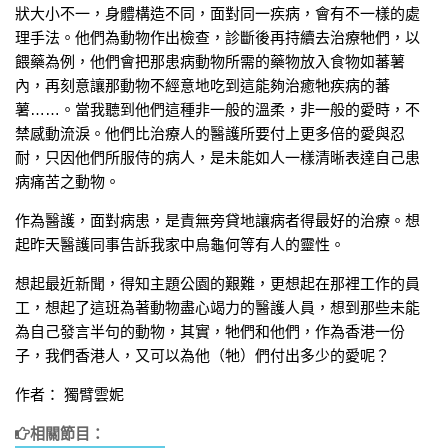
狀大小不一，身體構造不同，面對同一疾病，會有不一樣的處
理手法。他們為動物作出檢查，診斷後再持續去治療牠們，以
餵藥為例，他們會把那患病動物所需的藥物放入食物如蕃薯
內，再刻意讓那動物不經意地吃到這能夠治癒牠疾病的蕃
薯……。當我聽到他們這種非一般的溫柔，非一般的愛時，不
禁感動流淚。他們比治療人的醫護所要付上更多倍的愛與忍
耐，只因他們所服侍的病人，是未能如人一樣清晰表達自己患
病痛苦之動物。
作為醫護，面對病患，是責無旁貸地讓病者得最好的治療。想
起昨天醫護同事告訴我家中烏龜何等有人的靈性。
想起最近新聞，得知主題公園的艱難，更想起在那裡工作的員
工，想起了這班為著動物盡心竭力的醫護人員，想到那些未能
為自己發言半句的動物，其實，牠們和他們，作為香港一份
子，我們香港人，又可以為他（牠）們付出多少的愛呢？
作者： 獨臂雲妮
相關節目：