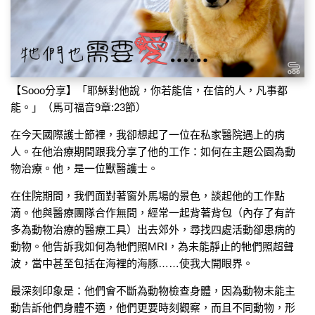
【Sooo分享】「耶穌對他說，你若能信，在信的人，凡事都
能。」（馬可福音9章:23節）
在今天國際護士節裡，我卻想起了一位在私家醫院遇上的病
人。在他治療期間跟我分享了他的工作：如何在主題公園為動
物治療。他，是一位獸醫護士。
在住院期間，我們面對著窗外馬場的景色，談起他的工作點
滴。他與醫療團隊合作無間，經常一起背著背包（內存了有許
多為動物治療的醫療工具）出去郊外，尋找四處活動卻患病的
動物。他告訴我如何為牠們照MRI，為未能靜止的牠們照超聲
波，當中甚至包括在海裡的海豚……使我大開眼界。
最深刻印象是：他們會不斷為動物檢查身體，因為動物未能主
動告訴他們身體不適，他們更要時刻觀察，而且不同動物，形