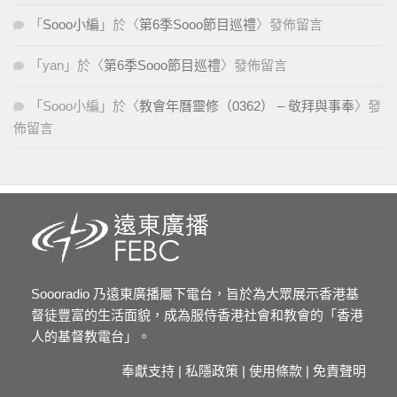
「
Sooo小編
」於〈
第6季Sooo節目巡禮
〉發佈留言
「
yan
」於〈
第6季Sooo節目巡禮
〉發佈留言
「
Sooo小編
」於〈
教會年曆靈修（0362） – 敬拜與事奉
〉發
佈留言
Soooradio 乃遠東廣播屬下電台，旨於為大眾展示香港基
督徒豐富的生活面貌，成為服侍香港社會和教會的「香港
人的基督教電台」。
奉獻支持
|
私隱政策
|
使用條款
|
免責聲明