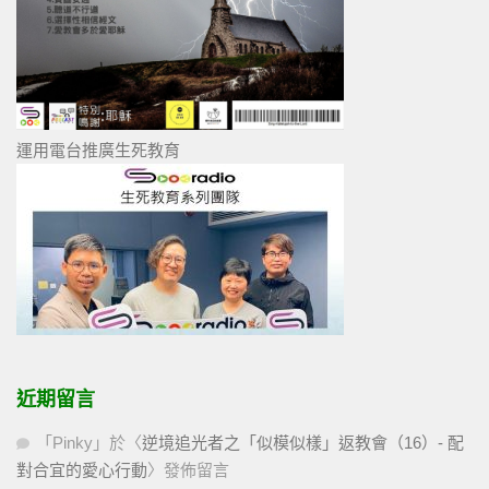
運用電台推廣生死教育
近期留言
「
Pinky
」於〈
逆境追光者之「似模似樣」返教會（16）- 配
對合宜的愛心行動
〉發佈留言