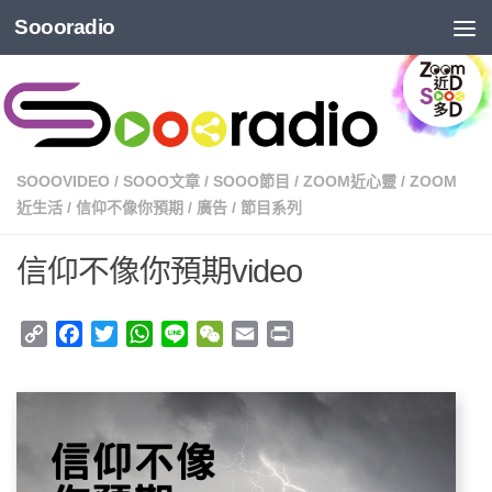
Soooradio
SOOOVIDEO
/
SOOO文章
/
SOOO節目
/
ZOOM近心靈
/
ZOOM
近生活
/
信仰不像你預期
/
廣告
/
節目系列
信仰不像你預期video
Copy
Facebook
Twitter
WhatsApp
Line
WeChat
Email
Print
Link