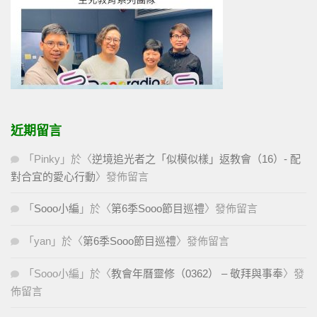
近期留言
「
Pinky
」於〈
逆境追光者之「似模似樣」返教會（16）- 配
對合宜的愛心行動
〉發佈留言
「
Sooo小編
」於〈
第6季Sooo節目巡禮
〉發佈留言
「
yan
」於〈
第6季Sooo節目巡禮
〉發佈留言
「
Sooo小編
」於〈
教會年曆靈修（0362） – 敬拜與事奉
〉發
佈留言