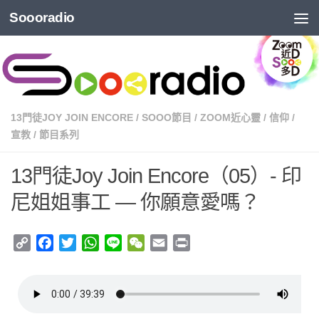
Soooradio
13門徒JOY JOIN ENCORE
/
SOOO節目
/
ZOOM近心靈
/
信仰
/
宣教
/
節目系列
13門徒Joy Join Encore（05）- 印
尼姐姐事工 — 你願意愛嗎？
Copy
Facebook
Twitter
WhatsApp
Line
WeChat
Email
Print
Link