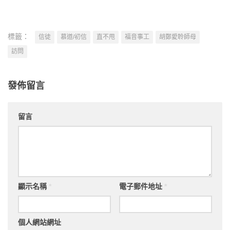
標籤：
信徒
慕道/初信
直不甩
福音事工
胡鄭愛聆師母
訪問
發佈留言
留言
顯示名稱
*
電子郵件地址
*
個人網站網址