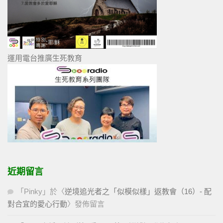
運用電台推廣生死教育
近期留言
「
Pinky
」於〈
逆境追光者之「似模似樣」返教會（16）- 配
對合宜的愛心行動
〉發佈留言