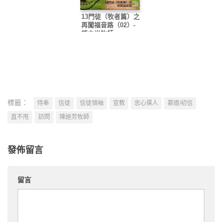
13門徒（牧者篇）之
再闖福音路（02）-
鍾立光牧師
標籤：
侍奉
信徒
信徒領袖
宣教
忠心僕人
慕道/初信
直不甩
訪問
陳迪芳牧師
發佈留言
留言