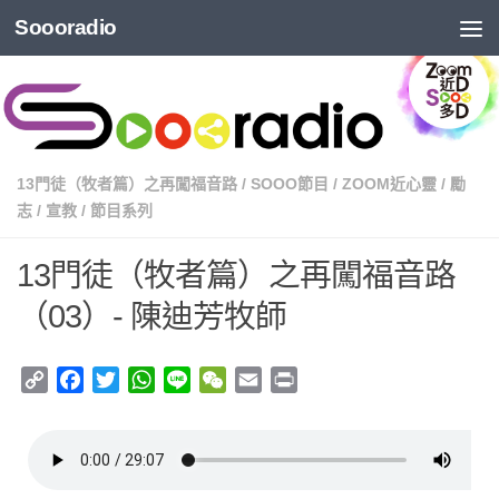
Soooradio
13門徒（牧者篇）之再闖福音路
/
SOOO節目
/
ZOOM近心靈
/
勵
志
/
宣教
/
節目系列
13門徒（牧者篇）之再闖福音路
（03）- 陳迪芳牧師
Copy
Facebook
Twitter
WhatsApp
Line
WeChat
Email
Print
Link