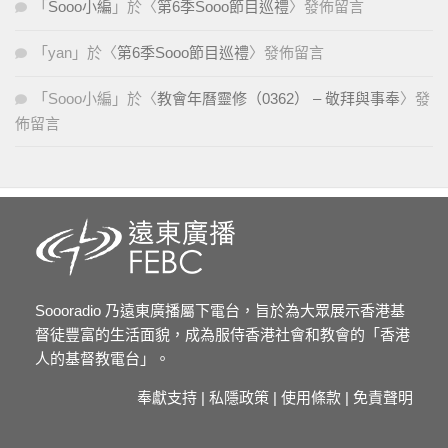
「
Sooo小編
」於〈
第6季Sooo節目巡禮
〉發佈留言
「
yan
」於〈
第6季Sooo節目巡禮
〉發佈留言
「
Sooo小編
」於〈
教會年曆靈修（0362） – 敬拜與事奉
〉發
佈留言
Soooradio 乃遠東廣播屬下電台，旨於為大眾展示香港基
督徒豐富的生活面貌，成為服侍香港社會和教會的「香港
人的基督教電台」。
奉獻支持
|
私隱政策
|
使用條款
|
免責聲明