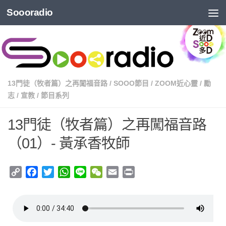
Soooradio
13門徒（牧者篇）之再闖福音路
/
SOOO節目
/
ZOOM近心靈
/
勵
志
/
宣教
/
節目系列
13門徒（牧者篇）之再闖福音路
（01）- 黃承香牧師
Copy
Facebook
Twitter
WhatsApp
Line
WeChat
Email
Print
Link