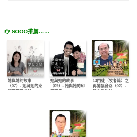
SOOO推薦……
她與她的故事
她與她的故事
13門徒（牧者篇）之
（07）- 她與她的柬
（09）- 她與她的印
再闖福音路（02）-
埔寨寶貝女兒
度王子
鍾立光牧師