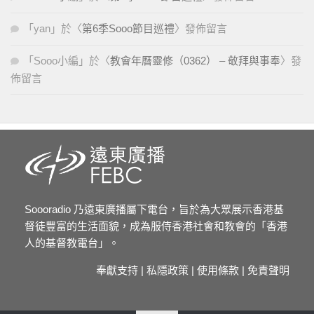
「
yan
」於〈
第6季Sooo節目巡禮
〉發佈留言
「
Sooo小編
」於〈
教會年曆靈修（0362） – 敬拜與事奉
〉發
佈留言
Soooradio 乃遠東廣播屬下電台，旨於為大眾展示香港基
督徒豐富的生活面貌，成為服侍香港社會和教會的「香港
人的基督教電台」。
奉獻支持
|
私隱政策
|
使用條款
|
免責聲明