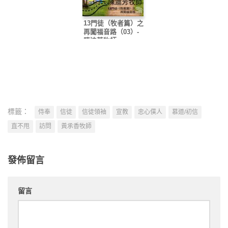
13門徒（牧者篇）之
再闖福音路（03）-
陳迪芳牧師
標籤：
侍奉
信徒
信徒領袖
宣教
忠心僕人
慕道/初信
直不甩
訪問
黃承香牧師
發佈留言
留言