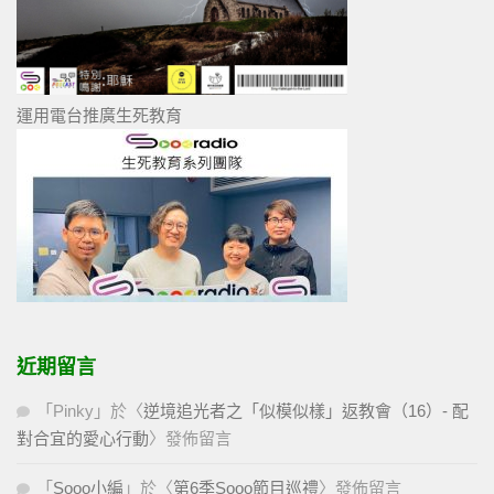
運用電台推廣生死教育
近期留言
「
Pinky
」於〈
逆境追光者之「似模似樣」返教會（16）- 配
對合宜的愛心行動
〉發佈留言
「
Sooo小編
」於〈
第6季Sooo節目巡禮
〉發佈留言