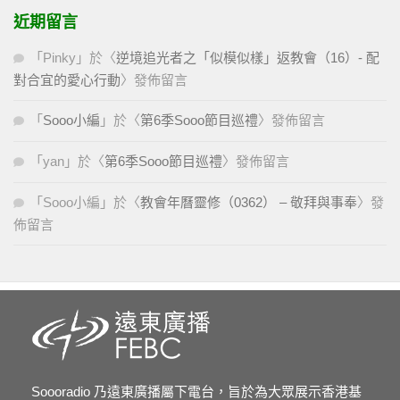
近期留言
「
Pinky
」於〈
逆境追光者之「似模似樣」返教會（16）- 配
對合宜的愛心行動
〉發佈留言
「
Sooo小編
」於〈
第6季Sooo節目巡禮
〉發佈留言
「
yan
」於〈
第6季Sooo節目巡禮
〉發佈留言
「
Sooo小編
」於〈
教會年曆靈修（0362） – 敬拜與事奉
〉發
佈留言
Soooradio 乃遠東廣播屬下電台，旨於為大眾展示香港基