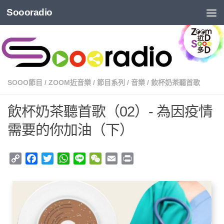
Soooradio
SOOO節目
/
ZOOM近音樂
/
節目系列
/
音樂
/
飲杯奶茶聽首歌
飲杯奶茶聽首歌（02）- 為因疫情
需要的你加油（下）
Copy
Facebook
Twitter
WhatsApp
Line
WeChat
Email
Print
Link