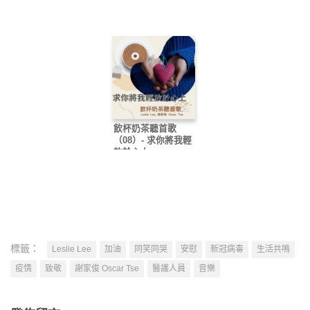
飲杯奶茶聽首歌
（08）- 求你將我輕
放於心上
標籤：
Leslie Lee
加油
同笑同哭
安慰
新冠病毒
生活共鳴
疫情
致敬
謝家俊 Oscar Tse
醫護人員
音樂