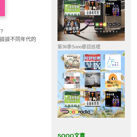
？
角度談談不同年代的
第36季Sooo節目巡禮
SOOO文章