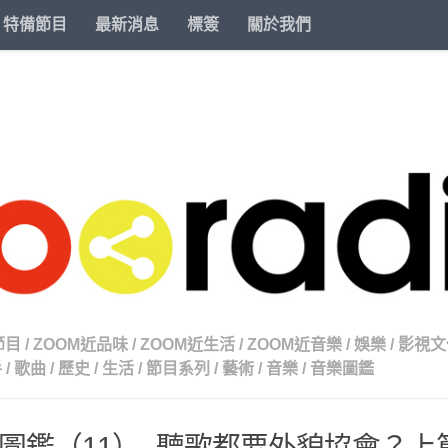
特備節目
最新消息
標簽
關於我們
節目
/
ZOOM近品味
/
ZOOM近生活
/
ZOOM近音樂
/
娛樂
/
影視文
手
/
歌曲
/
歷史
/
生活
/
節目系列
/
藝術
/
音樂
/
音樂圖鑑
圖鑑（11）- 聽歌都要外貌協會？上