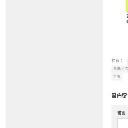
標籤：
慕道/初信
音樂
發佈留
留言