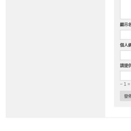
顯示
個人
請提
− 1 =