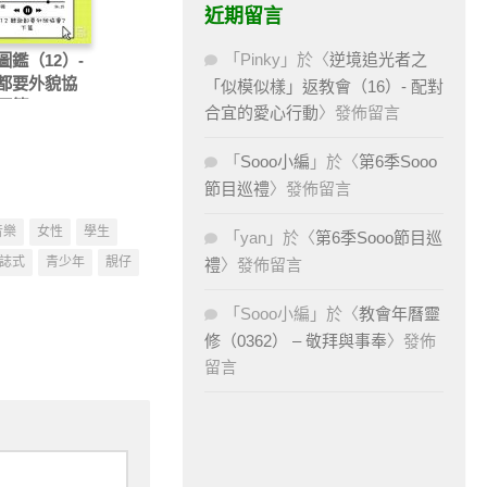
近期留言
「
Pinky
」於〈
逆境追光者之
圖鑑（12）-
都要外貌協
「似模似樣」返教會（16）- 配對
下篇
合宜的愛心行動
〉發佈留言
「
Sooo小編
」於〈
第6季Sooo
節目巡禮
〉發佈留言
音樂
女性
學生
「
yan
」於〈
第6季Sooo節目巡
誌式
青少年
靚仔
禮
〉發佈留言
「
Sooo小編
」於〈
教會年曆靈
修（0362） – 敬拜與事奉
〉發佈
留言