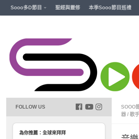
Sooo多D節目
聖經與靈修
本季Sooo節目巡禮
SOOO
器
/
歌
為你推薦：全球來拜拜
音樂