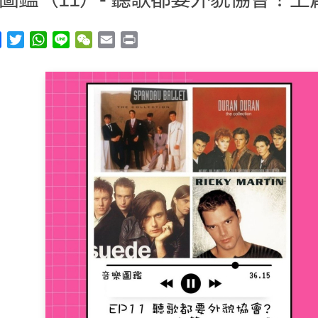
y
Facebook
Twitter
WhatsApp
Line
WeChat
Email
Print