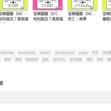
音樂圖鑑（06）-
音樂圖鑑（07）-
音樂圖鑑（08）-
音樂
哈利路亞？真假福
哈利路亞？真假福
死亡：美學
聽歌
音歌 I
音歌 II
會？
Cello Kan
duran duran
EstherC
pet shoo boys
suede
中年
亞洲
樂評
歐美
歐美音樂
歷史
流行文化
流行音樂
清談
男性
雜
言