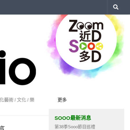
化藝術
/
文化
/
樂
更多
SOOO最新消息
第38季Sooo節目巡禮
篇