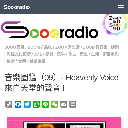
Soooradio
SOOO節目
/
ZOOM近品味
/
ZOOM近生活
/
ZOOM近音樂
/
娛樂
/
影視文化藝術
/
文化
/
樂器
/
歌手
/
歌曲
/
歷史
/
生活
/
節目系列
/
藝術
/
音樂
/
音樂圖鑑
音樂圖鑑（09）- Heavenly Voice
來自天堂的聲音 I
Copy
Facebook
Twitter
WhatsApp
Line
WeChat
Email
Print
Link