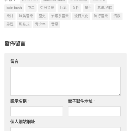
kate bush
中年
亞洲音樂
仙氣
女性
學生
慕道/初信
樂評
歐美音樂
歷史
治癒系音樂
流行文化
流行音樂
清談
男性
雜誌式
青少年
音樂
發佈留言
留言
顯示名稱
*
電子郵件地址
*
個人網站網址