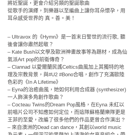
將近聖誕，更會介紹另類的聖誕歌曲
從歌手的演繹，到樂器以至編曲上讓你耳朵懷孕，用
耳朵感受世界的 真。善。美！
– Ultravox 的《Hymn》是一首末日警世的流行歌, 聽
後會讓你肅然起敬？
– Kate Bush以文學及歐洲神畫故事等為題材，成為仙
氣派Art pop的前衛傳奇？
– Clannad 以愛爾蘭民謠Celtics曲風加上其獨特的地
理及宗教背景，與#U2 #Bono合唱，創作了充滿歐陸
色彩的《In A Lifetime》
– Eyna的治癒曲風，她如何利用合成器 (synthesizer)
一人飾演多角創作歌曲？
– Cocteau Twins的Dream Pop風格，在Eyna 未紅以
前唱片公司不知應如何定位，而這隊蘇格蘭樂隊更是
王菲的至愛，改編了很多他們的作品更曾合作演出 ?
– 來自澳洲的Dead can dance，其創以world music
為元素，一個深沉的男聲加上清澈的女高音組合，帶