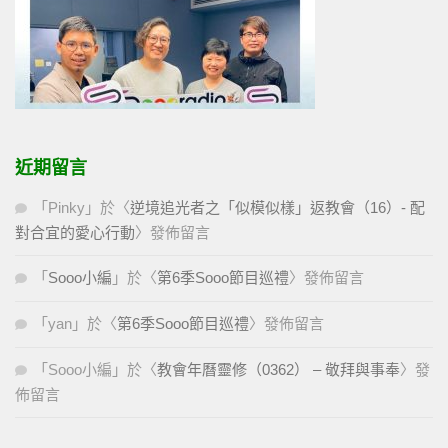
近期留言
「
Pinky
」於〈
逆境追光者之「似模似樣」返教會（16）- 配
對合宜的愛心行動
〉發佈留言
「
Sooo小編
」於〈
第6季Sooo節目巡禮
〉發佈留言
「
yan
」於〈
第6季Sooo節目巡禮
〉發佈留言
「
Sooo小編
」於〈
教會年曆靈修（0362） – 敬拜與事奉
〉發
佈留言