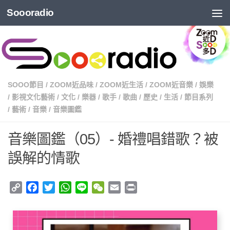
Soooradio
SOOO節目
/
ZOOM近品味
/
ZOOM近生活
/
ZOOM近音樂
/
娛樂
/
影視文化藝術
/
文化
/
樂器
/
歌手
/
歌曲
/
歷史
/
生活
/
節目系列
/
藝術
/
音樂
/
音樂圖鑑
音樂圖鑑（05）- 婚禮唱錯歌？被
誤解的情歌
Copy
Facebook
Twitter
WhatsApp
Line
WeChat
Email
Print
Link