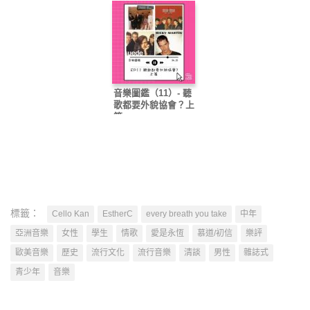
音樂圖鑑（11）- 聽
歌都要外貌協會？上
篇
標籤：
Cello Kan
EstherC
every breath you take
中年
亞洲音樂
女性
學生
情歌
愛是永恆
慕道/初信
樂評
歐美音樂
歷史
流行文化
流行音樂
清談
男性
雜誌式
青少年
音樂