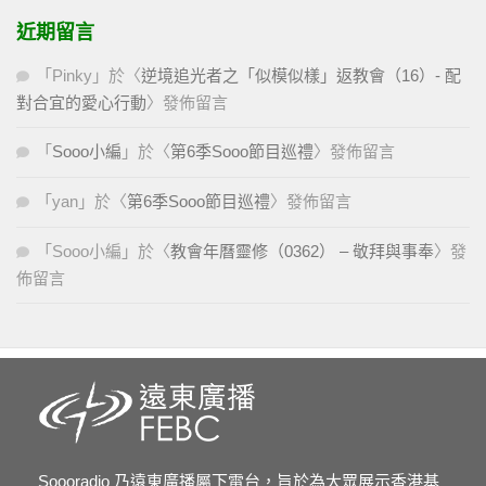
近期留言
「
Pinky
」於〈
逆境追光者之「似模似樣」返教會（16）- 配
對合宜的愛心行動
〉發佈留言
「
Sooo小編
」於〈
第6季Sooo節目巡禮
〉發佈留言
「
yan
」於〈
第6季Sooo節目巡禮
〉發佈留言
「
Sooo小編
」於〈
教會年曆靈修（0362） – 敬拜與事奉
〉發
佈留言
Soooradio 乃遠東廣播屬下電台，旨於為大眾展示香港基