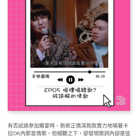
有否試過參加婚宴時，新郎正情深款款賣力地唱著卡
拉OK內那首情歌，但細聽之下，卻發現歌詞內卻是弦