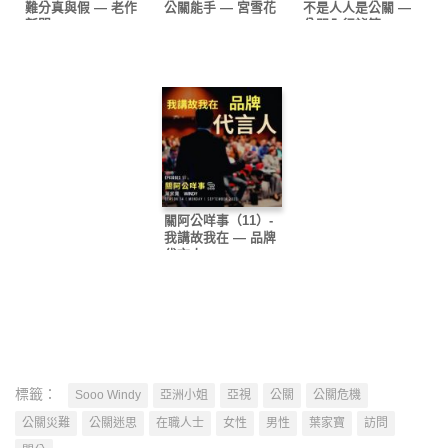
難分真與假 — 老作
公關能手 — 宮雪花
不是人人是公關 —
新聞
公關入行祕笈
關阿公咩事（11）-
我講故我在 — 品牌
代言人
標籤：
Sooo Windy
亞洲小姐
亞視
公關
公關危機
公關災難
公關迷思
在職人士
女性
男性
葉家寶
訪問