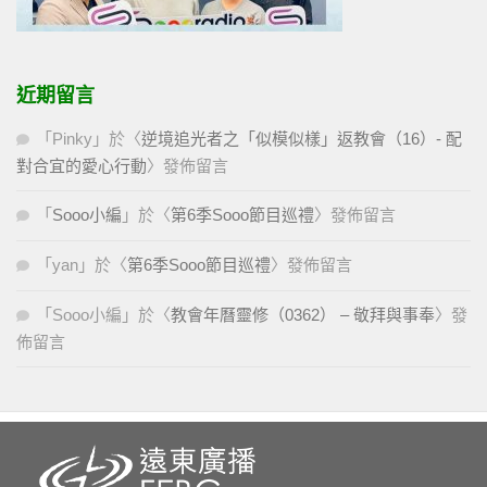
近期留言
「
Pinky
」於〈
逆境追光者之「似模似樣」返教會（16）- 配
對合宜的愛心行動
〉發佈留言
「
Sooo小編
」於〈
第6季Sooo節目巡禮
〉發佈留言
「
yan
」於〈
第6季Sooo節目巡禮
〉發佈留言
「
Sooo小編
」於〈
教會年曆靈修（0362） – 敬拜與事奉
〉發
佈留言