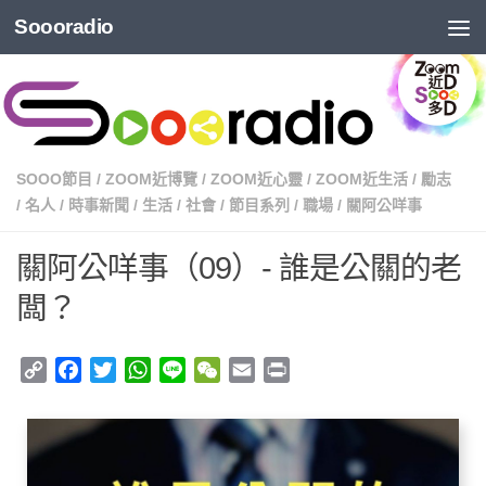
Soooradio
SOOO節目
/
ZOOM近博覽
/
ZOOM近心靈
/
ZOOM近生活
/
勵志
/
名人
/
時事新聞
/
生活
/
社會
/
節目系列
/
職場
/
關阿公咩事
關阿公咩事（09）- 誰是公關的老
闆？
Copy
Facebook
Twitter
WhatsApp
Line
WeChat
Email
Print
Link