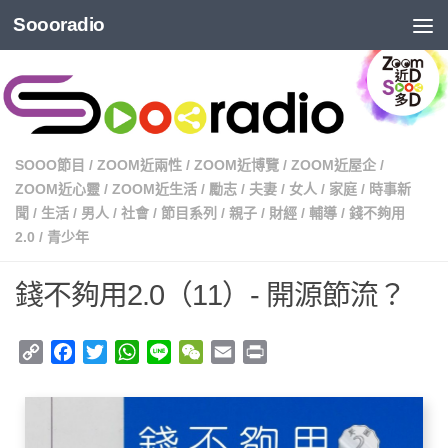
Soooradio
SOOO節目
/
ZOOM近兩性
/
ZOOM近博覽
/
ZOOM近屋企
/
ZOOM近心靈
/
ZOOM近生活
/
勵志
/
夫妻
/
女人
/
家庭
/
時事新
聞
/
生活
/
男人
/
社會
/
節目系列
/
親子
/
財經
/
輔導
/
錢不夠用
2.0
/
青少年
錢不夠用2.0（11）- 開源節流？
Copy
Facebook
Twitter
WhatsApp
Line
WeChat
Email
Print
Link