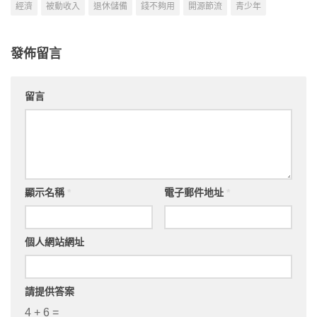
經濟
被動收入
退休儲備
錢不夠用
開源節流
青少年
發佈留言
留言
顯示名稱
*
電子郵件地址
*
個人網站網址
請提供答案
4 + 6 =