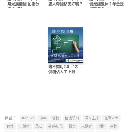
月光族儲錢 拍拖分
連人帶錢移民好嗎？
儲幾錢退休？年金定
帳 點好?
儲蓄保？
錢不夠用2.0（12）-
供樓佔人工上限
標籤：
Ken Sir
中年
信徒
信徒領袖
個人主持
在職人士
女性
已婚者
恩石
慕道/初信
投資
未婚者
理財
男性