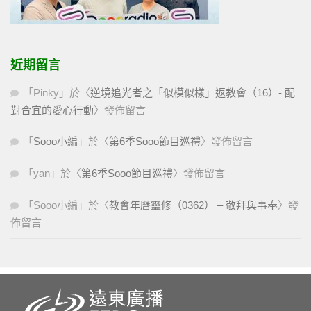
近期留言
「
Pinky
」於〈
逆境追光者之「似模似樣」返教會（16）- 配
對合宜的愛心行動
〉發佈留言
「
Sooo小編
」於〈
第6季Sooo節目巡禮
〉發佈留言
「
yan
」於〈
第6季Sooo節目巡禮
〉發佈留言
「
Sooo小編
」於〈
教會年曆靈修（0362） – 敬拜與事奉
〉發
佈留言