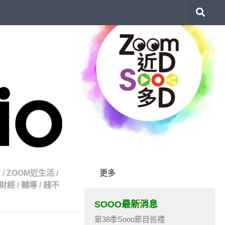
靈
/
ZOOM近生活
/
更多
財經
/
輔導
/
錢不
SOOO最新消息
第38季Sooo節目巡禮