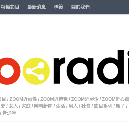
特備節目
最新消息
標簽
關於我們
節目
/
ZOOM近兩性
/
ZOOM近博覽
/
ZOOM近屋企
/
ZOOM近心
夫妻
/
女人
/
家庭
/
時事新聞
/
生活
/
男人
/
社會
/
節目系列
/
親子
/
/
青少年