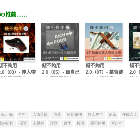
OO推薦……
錢不夠用
錢不夠用
錢不夠用
錢不
2.0（03）- 連人帶
2.0（05）- 顧自己
2.0（07）- 基督徒
2.0
錢移民好嗎？
+父母點理財？
商人有咩注意
按？
Ken Sir
中年
人情公價
信徒
信徒領袖
個人主持
創富
在職人士
慕道/初信
投資
未婚者
理財
男性
經濟
錢不夠用
青少年