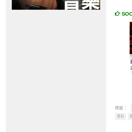
SO
標籤：
恩石