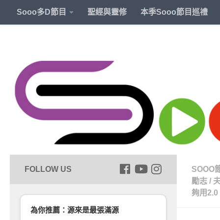
Sooo多D節目
聖經與靈修
本季Sooo節目巡禮
SOOO
勵志
/
夠用2.0
為你推薦：源來是最張滿源