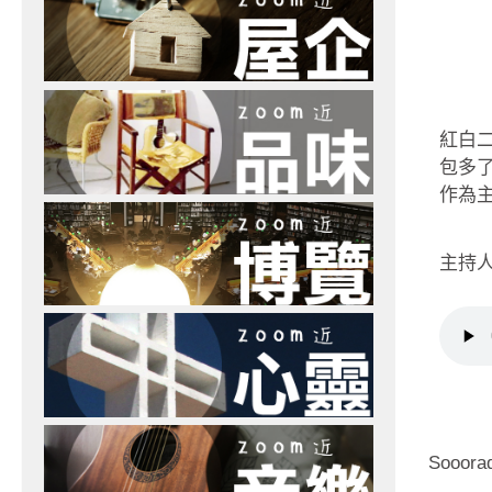
紅白二
包多
作為
主持人：
Sooo