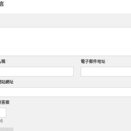
言
名稱
*
電子郵件地址
*
網站網址
供答案
 6