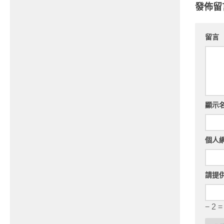
發佈留
留言
顯示
個人
請提
− 2 =