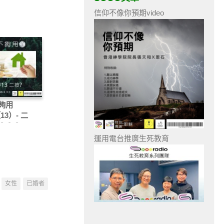
信仰不像你預期video
夠用
（13）- 二
？？？
運用電台推廣生死教育
女性
已婚者