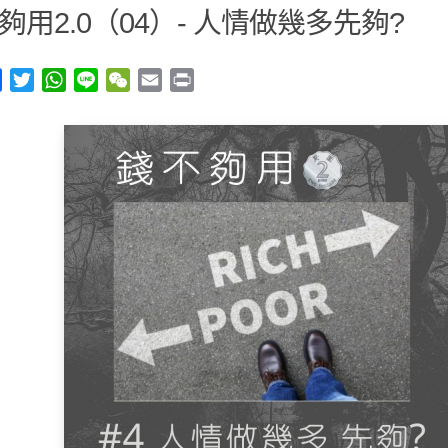
夠用2.0（04）- 人情做幾多先夠?
y
Facebook
Twitter
WhatsApp
Line
WeChat
Email
Print