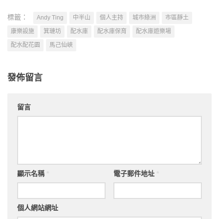
標籤：
Andy Ting
中半山
個人主持
城市綠洲
市區靜土
康樂設施
箕璉坊
配水庫
配水庫保育
配水庫遊樂場
配水配花園
馬己仙峽
發佈留言
留言
顯示名稱
*
電子郵件地址
*
個人網站網址