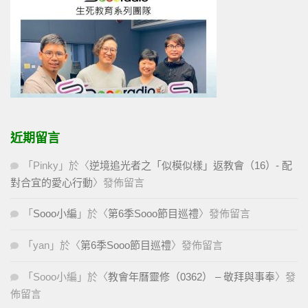
近期留言
「
Pinky
」於〈
逆境追光者之「似模似樣」返教會（16）- 配
對合宜的愛心行動
〉發佈留言
「
Sooo小編
」於〈
第6季Sooo節目巡禮
〉發佈留言
「
yan
」於〈
第6季Sooo節目巡禮
〉發佈留言
「
Sooo小編
」於〈
教會年曆靈修（0362） – 敬拜與事奉
〉發
佈留言