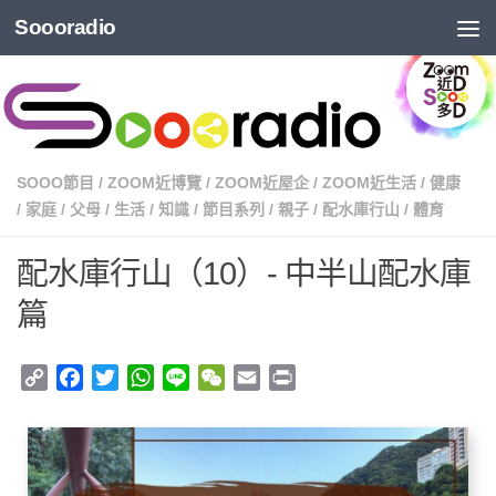
Soooradio
SOOO節目
/
ZOOM近博覽
/
ZOOM近屋企
/
ZOOM近生活
/
健康
/
家庭
/
父母
/
生活
/
知識
/
節目系列
/
親子
/
配水庫行山
/
體育
配水庫行山（10）- 中半山配水庫
篇
Copy
Facebook
Twitter
WhatsApp
Line
WeChat
Email
Print
Link