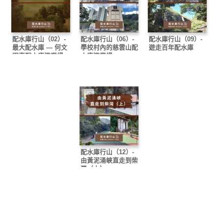
配水庫行山（02）-
配水庫行山（06）-
配水庫行山（09）-
最大配水庫 — 何文
學校村內的慈雲山配
遊走百年配水庫
田東配水庫遊樂場
水庫遊樂場
配水庫行山（12）-
由黃泥涌峽直走到柴
灣（上）