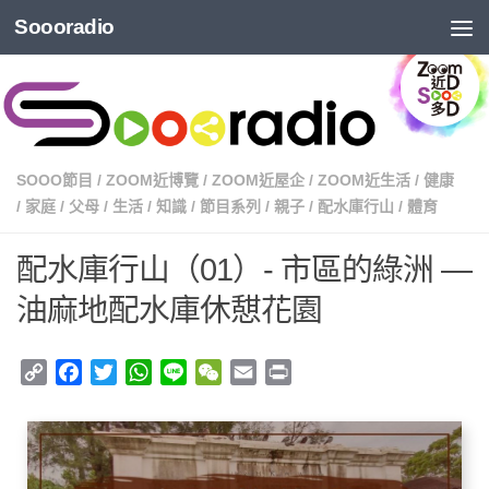
Soooradio
SOOO節目
/
ZOOM近博覽
/
ZOOM近屋企
/
ZOOM近生活
/
健康
/
家庭
/
父母
/
生活
/
知識
/
節目系列
/
親子
/
配水庫行山
/
體育
配水庫行山（01）- 市區的綠洲 —
油麻地配水庫休憇花園
Copy
Facebook
Twitter
WhatsApp
Line
WeChat
Email
Print
Link