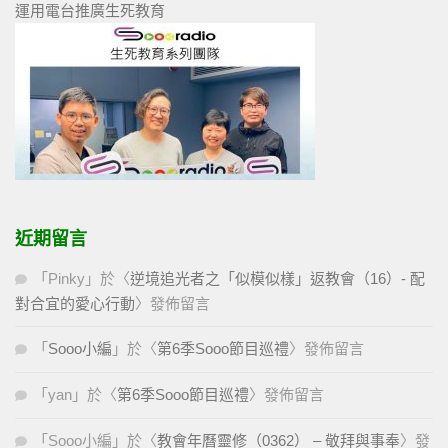
運用電台推廣生死教育
近期留言
「
Pinky
」於〈
逆境追光者之「似模似樣」返教會（16）- 配
對合宜的愛心行動
〉發佈留言
「
Sooo小編
」於〈
第6季Sooo節目巡禮
〉發佈留言
「
yan
」於〈
第6季Sooo節目巡禮
〉發佈留言
「
Sooo小編
」於〈
教會年曆靈修（0362） – 敬拜與事奉
〉發