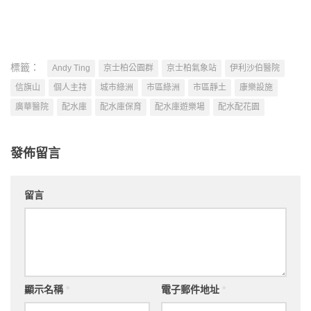
標籤：
Andy Ting
京士柏公園群
京士柏氣象站
伊利沙伯醫院
信旗山
個人主持
城市綠洲
市區綠洲
市區靜土
康樂設施
廣華醫院
配水庫
配水庫保育
配水庫遊樂場
配水配花園
發佈留言
留言
顯示名稱
*
電子郵件地址
*