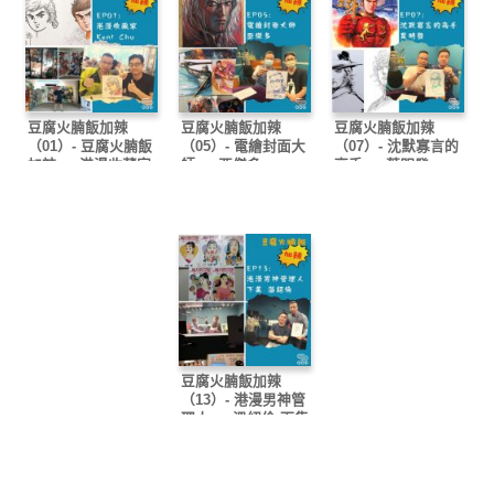
豆腐火腩飯加辣
豆腐火腩飯加辣
豆腐火腩飯加辣
（01）- 豆腐火腩飯
（05）- 電繪封面大
（07）- 沈默寡言的
加辣 — 港漫收藏家
師 — 亞傑多
高手 — 葉明發
Kent Chu
豆腐火腩飯加辣
（13）- 港漫男神管
理人 — 溫紹倫 下集