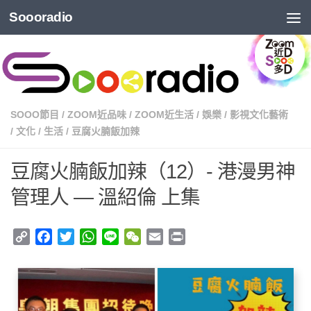
Soooradio
SOOO節目
/
ZOOM近品味
/
ZOOM近生活
/
娛樂
/
影視文化藝術
/
文化
/
生活
/
豆腐火腩飯加辣
豆腐火腩飯加辣（12）- 港漫男神
管理人 — 溫紹倫 上集
Copy
Facebook
Twitter
WhatsApp
Line
WeChat
Email
Print
Link