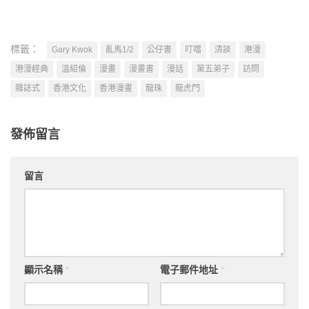
標籤：
Gary Kwok
亂馬1/2
公仔書
叮噹
清談
港漫
港漫經典
溫紹倫
漫畫
漫畫書
漫話
第五弟子
訪問
雜誌式
香港文化
香港漫畫
龍珠
龍虎門
發佈留言
留言
顯示名稱
*
電子郵件地址
*