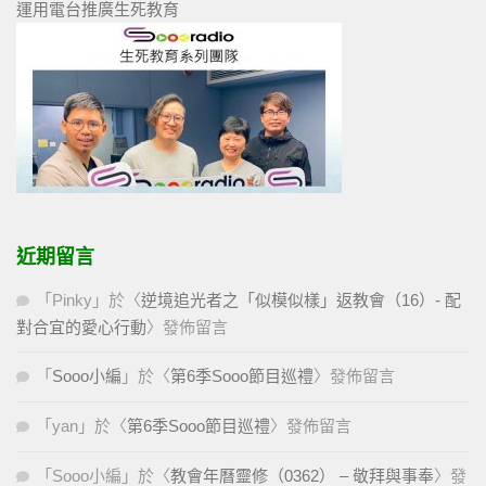
運用電台推廣生死教育
近期留言
「
Pinky
」於〈
逆境追光者之「似模似樣」返教會（16）- 配
對合宜的愛心行動
〉發佈留言
「
Sooo小編
」於〈
第6季Sooo節目巡禮
〉發佈留言
「
yan
」於〈
第6季Sooo節目巡禮
〉發佈留言
「
Sooo小編
」於〈
教會年曆靈修（0362） – 敬拜與事奉
〉發