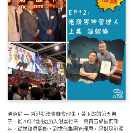
溫紹倫 — 香港動漫畫聯會理事，黃玉郎的第五弟
子，從70年代開始加入漫畫行業，與黃玉郎披荊斬
棘，從送稿員開始，到擔任集團管理層，絕對是港漫