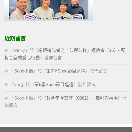
近期留言
「
Pinky
」於〈
逆境追光者之「似模似樣」返教會（16）- 配
對合宜的愛心行動
〉發佈留言
「
Sooo小編
」於〈
第6季Sooo節目巡禮
〉發佈留言
「
yan
」於〈
第6季Sooo節目巡禮
〉發佈留言
「
Sooo小編
」於〈
教會年曆靈修（0362） – 敬拜與事奉
〉發
佈留言