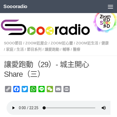
Soooradio
SOOO節目
/
ZOOM近屋企
/
ZOOM近心靈
/
ZOOM近生活
/
健康
/
家庭
/
生活
/
節目系列
/
讓愛跑動
/
輔導
/
醫療
讓愛跑動（29）- 城主開心
Share（三）
Copy
Facebook
Twitter
WhatsApp
Line
WeChat
Email
Print
Link