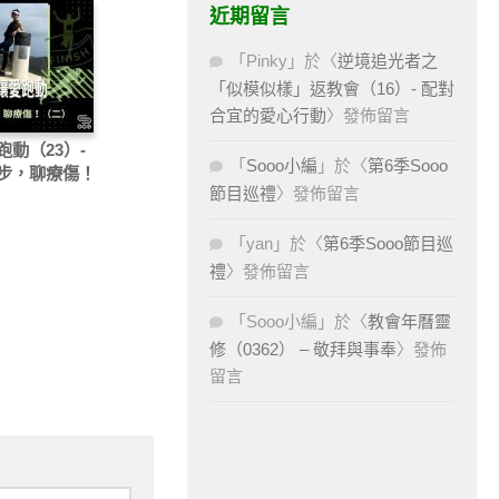
近期留言
「
Pinky
」於〈
逆境追光者之
「似模似樣」返教會（16）- 配對
合宜的愛心行動
〉發佈留言
跑動（23）-
「
Sooo小編
」於〈
第6季Sooo
步，聊療傷！
節目巡禮
〉發佈留言
）
「
yan
」於〈
第6季Sooo節目巡
禮
〉發佈留言
「
Sooo小編
」於〈
教會年曆靈
修（0362） – 敬拜與事奉
〉發佈
留言