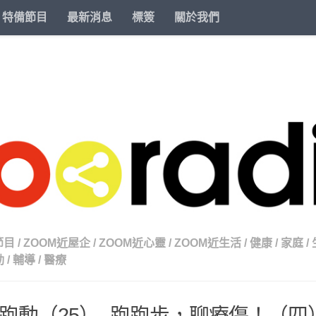
特備節目
最新消息
標簽
關於我們
節目
/
ZOOM近屋企
/
ZOOM近心靈
/
ZOOM近生活
/
健康
/
家庭
/
動
/
輔導
/
醫療
跑動（25）- 跑跑步，聊療傷！（四