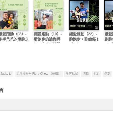
讓愛跑動（08）-
讓愛跑動（10）-
讓愛跑動（22）-
讓愛
跑手爸爸的悅跑之
愛跑步的瑜伽導
跑跑步，聊療傷！
跑跑
路
師：專訪尹詩慧
（一）
（二
（上）
Jacky Li
周淑儀醫生 Flora Chow （花拉）
所有聽眾
清談
跑步
運動
言