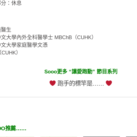
部分：休息
：
儀醫生
文大學內外全科醫學士 MBChB（CUHK）
中文大學家庭醫學文憑
（CUHK）
Sooo更多 “讓愛跑動” 節目系列
跑手的標竿是……
OO推薦……