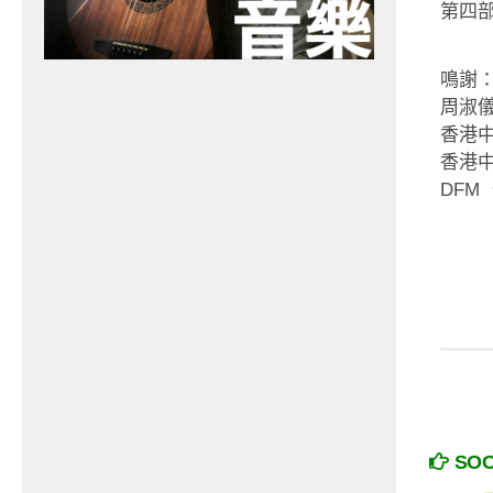
第四
鳴謝
周淑
香港中
香港
DFM
SO