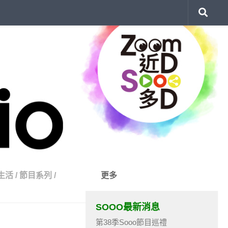
生活
/
節目系列
/
更多
SOOO最新消息
第38季Sooo節目巡禮
）