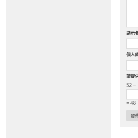
顯示
個人
請提
52 −
= 48