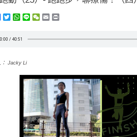
y
Facebook
Twitter
WhatsApp
Line
WeChat
Email
Print
 Jacky Li