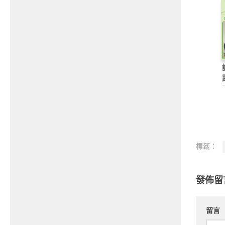
標籤：
發佈留
留言