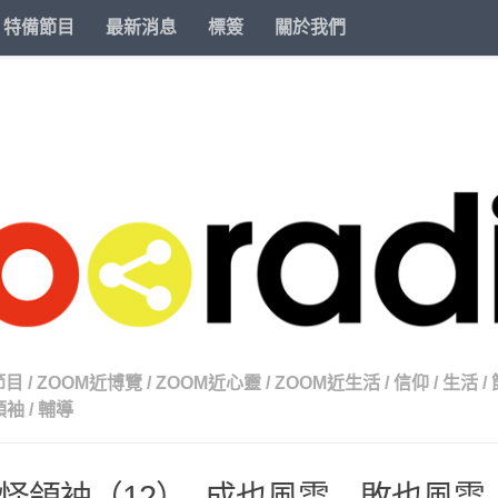
特備節目
最新消息
標簽
關於我們
節目
/
ZOOM近博覽
/
ZOOM近心靈
/
ZOOM近生活
/
信仰
/
生活
/
領袖
/
輔導
怪領袖（12）- 成也風雲 敗也風雲