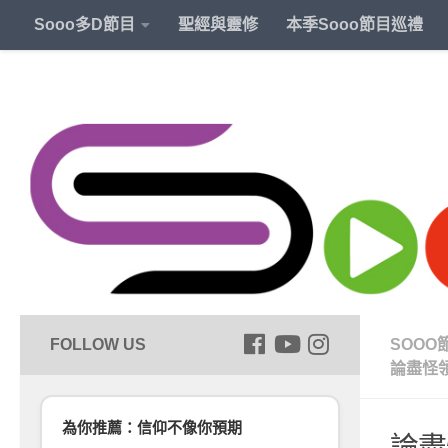
Sooo多D節目
聖經與靈修
本季Sooo節目巡禮
SOOO
論盡怪
為你推薦：信仰不像你預期
論盡