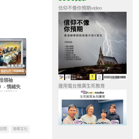
信仰不像你預期video
怪領袖
運用電台推廣生死教育
）- 情緒失
易請難送
訪問
領導文化