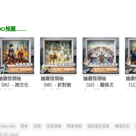
OO推薦……
論盡怪領袖
論盡怪領袖
論盡怪領袖
論盡
（05）- 跨文化
（08）- 針對被
（10）- 關係文
（11
換位思考
屈 集體欺凌
化 唔熟唔信
控 
Mary Ma
事奉
信徒
信徒領袖
教會領袖
福音證主協會
職場文化
Dr. Carol