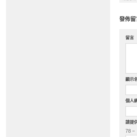
發佈留
留言
顯示
個人
請提
78 −