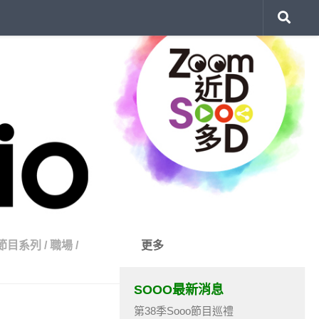
節目系列
/
職場
/
更多
SOOO最新消息
第38季Sooo節目巡禮