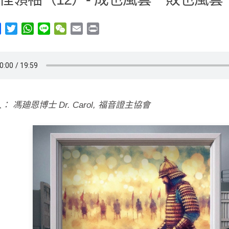
y
Facebook
Twitter
WhatsApp
Line
WeChat
Email
Print
： 馮廸恩博士 Dr. Carol, 福音證主協會