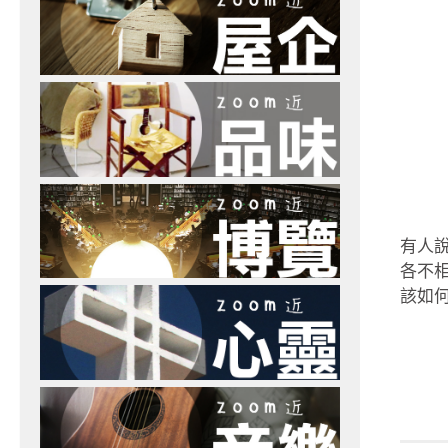
有人
各不
該如