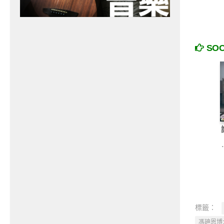
SO
標籤：
馮廸恩博士 