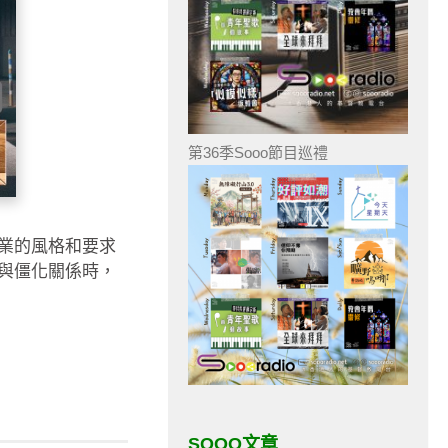
第36季Sooo節目巡禮
業的風格和要求
與僵化關係時，
SOOO文章