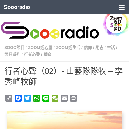
Soooradio
SOOO節目
/
ZOOM近心靈
/
ZOOM近生活
/
信仰
/
勵志
/
生活
/
節目系列
/
行者心聲
/
體育
行者心聲（02）- 山藝隊隊牧 – 李
秀峰牧師
Copy
Facebook
Twitter
WhatsApp
Line
WeChat
Email
Print
Link