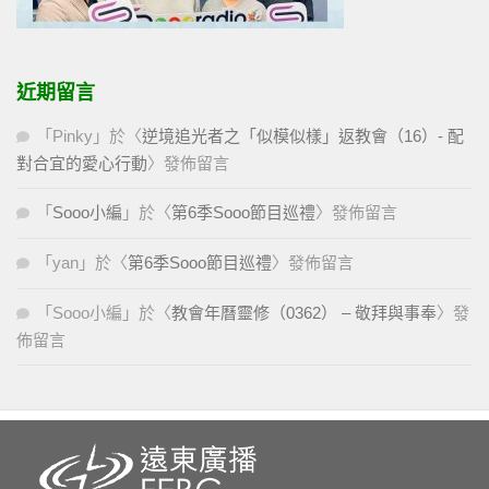
近期留言
「
Pinky
」於〈
逆境追光者之「似模似樣」返教會（16）- 配
對合宜的愛心行動
〉發佈留言
「
Sooo小編
」於〈
第6季Sooo節目巡禮
〉發佈留言
「
yan
」於〈
第6季Sooo節目巡禮
〉發佈留言
「
Sooo小編
」於〈
教會年曆靈修（0362） – 敬拜與事奉
〉發
佈留言