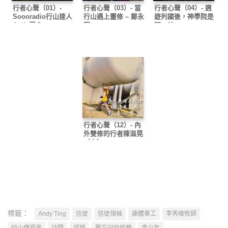
行者心聲（01）-
行者心聲（03）- 當
行者心聲（04）- 週
Soooradio行山達人
行山遇上靈修 – 鄭永
遊列國後，神學院是
Andy哥？
輝
下一站
行者心聲（12）- 內
外雙修的行者陳溢晃
（上）
標籤：
Andy Ting
信徒
信徒領袖
康體事工
李秀峰牧師