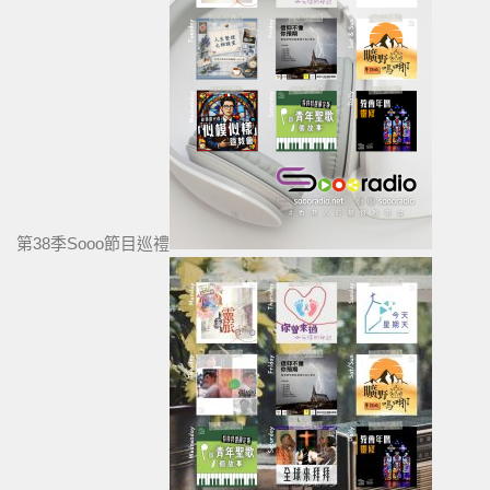
第38季Sooo節目巡禮