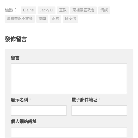
標籤：
Elaine
Jacky Li
宣教
柬埔寨宣教會
清談
繼續奔跑不放棄
訪問
跑孩
陳安信
發佈留言
留言
顯示名稱
*
電子郵件地址
*
個人網站網址