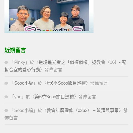
近期留言
「
Pinky
」於〈
逆境追光者之「似模似樣」返教會（16）- 配
對合宜的愛心行動
〉發佈留言
「
Sooo小編
」於〈
第6季Sooo節目巡禮
〉發佈留言
「
yan
」於〈
第6季Sooo節目巡禮
〉發佈留言
「
Sooo小編
」於〈
教會年曆靈修（0362） – 敬拜與事奉
〉發
佈留言