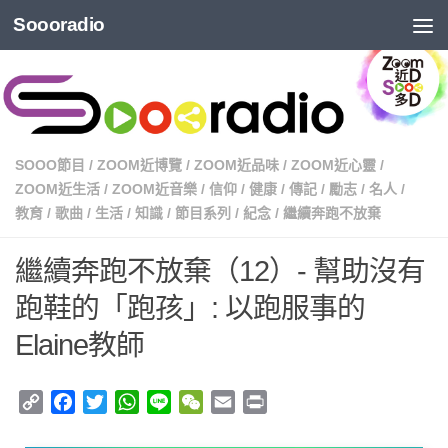
Soooradio
SOOO節目
/
ZOOM近博覽
/
ZOOM近品味
/
ZOOM近心靈
/
ZOOM近生活
/
ZOOM近音樂
/
信仰
/
健康
/
傳記
/
勵志
/
名人
/
教育
/
歌曲
/
生活
/
知識
/
節目系列
/
紀念
/
繼續奔跑不放棄
繼續奔跑不放棄（12）- 幫助沒有
跑鞋的「跑孩」: 以跑服事的
Elaine教師
Copy
Facebook
Twitter
WhatsApp
Line
WeChat
Email
Print
Link