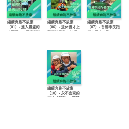
繼續奔跑不放棄
繼續奔跑不放棄
繼續奔跑不放棄
（01）- 進入豐盛的
（06）- 退休後才上
（07）- 香港市民跑
「顛奴」：黃志誠牧
跑道的跑手：仙姐
者之達人：Flora
師
Chow
繼續奔跑不放棄
（10）- 永不言棄的
刀片「駱駝」: 馮錦
雄